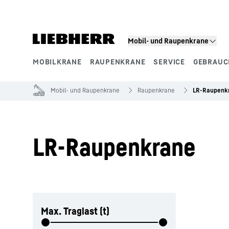
Zum Inhalt springen
Mobil- und Raupenkrane
MOBILKRANE
RAUPENKRANE
SERVICE
GEBRAUC
Produktsegmente
Mobil- und Raupenkrane
Raupenkrane
LR-Raupenk
LR-Raupenkrane
Filter überspringen
Max. Traglast (t)