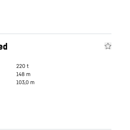
ed
220
t
148
m
103,0
m