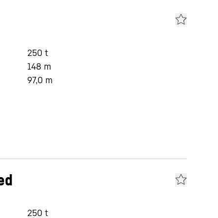
250
t
148
m
97,0
m
ed
250
t