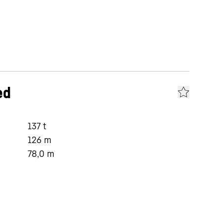
ed
137
t
126
m
78,0
m