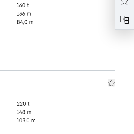
160
t
136
m
84,0
m
220
t
148
m
103,0
m