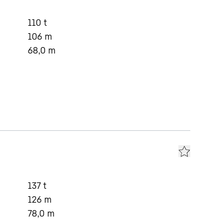
110
t
106
m
68,0
m
137
t
126
m
78,0
m