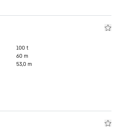
100
t
60
m
53,0
m