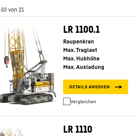
-10 von 21
LR 1100.1
Raupenkran
Karriere bei Liebherr
Max. Traglast
Max. Hubhöhe
Max. Ausladung
Vergleichen
LR 1110