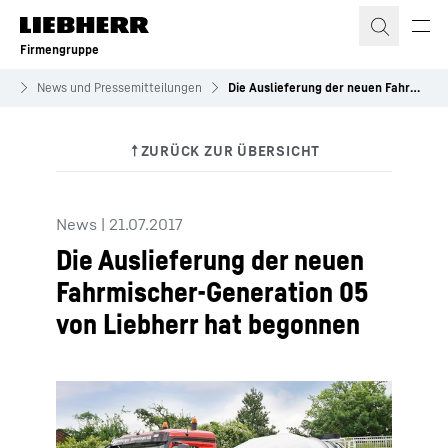
Zum Inhalt springen
Firmengruppe
es
News und Pressemitteilungen
Die Auslieferung der neuen Fahrmischer-Generation 05 von Liebherr hat begonnen
News
|
21.07.2017
Die Auslieferung der neuen
Fahrmischer-Generation 05
von Liebherr hat begonnen