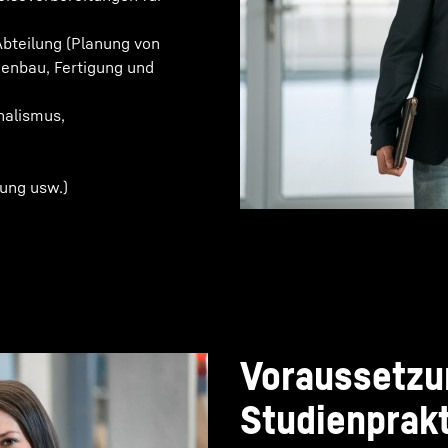
bteilung (Planung von
nenbau, Fertigung und
nalismus,
tung usw.)
Voraussetzu
Studienprak