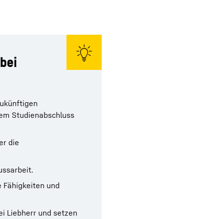
 bei
zukünftigen
 dem Studienabschluss
er die
ussarbeit.
 Fähigkeiten und
bei Liebherr und setzen