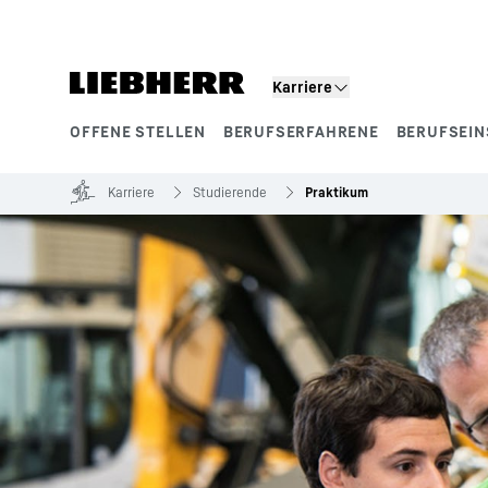
Zum Inhalt springen
Karriere
OFFENE STELLEN
BERUFSERFAHRENE
BERUFSEIN
Produktsegmente
Karriere
Studierende
Praktikum