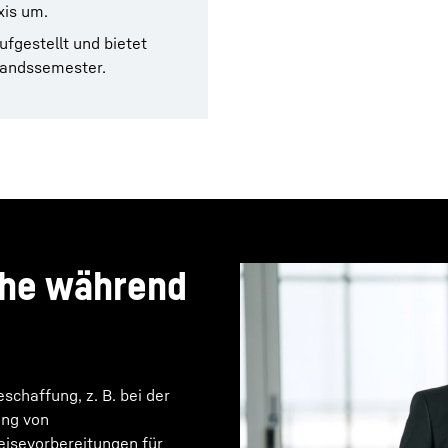
xis um.
ufgestellt und bietet
slandssemester.
che während
chaffung, z. B. bei der
ung von
eisevorbereitungen für