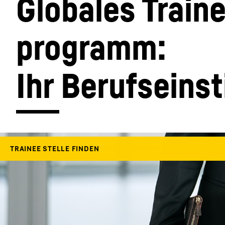
Globales Train
programm: 
Ihr Berufseinst
Mehr über die Firmengruppe