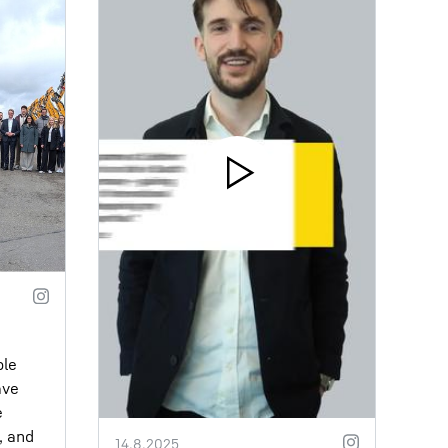
ble
ave
e
, and
14.8.2025