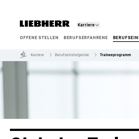
Zum Inhalt springen
Karriere
OFFENE STELLEN
BERUFSERFAHRENE
BERUFSEIN
Produktsegmente
Karriere
Berufseinsteigende
Traineeprogramm