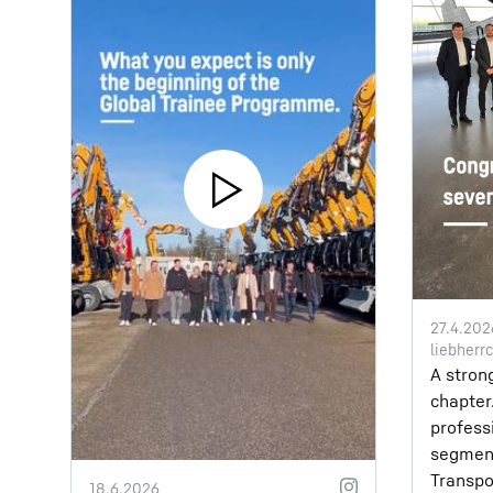
27.4.202
liebherr
A stron
chapter.
profess
segmen
Transpo
18.6.2026