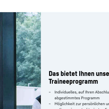
Das bietet Ihnen unse
Traineeprogramm
Das bietet Ihnen unse
Traineeprogramm
Kennenlernen des Unternehme
Perspektiven und Verständnis,
Individuelles, auf Ihren Abschl
abteilungsübergreifende Schn
abgestimmtes Programm
zusammenspielen
Möglichkeit zur persönlichen u
Übernahme von Verantwortung 