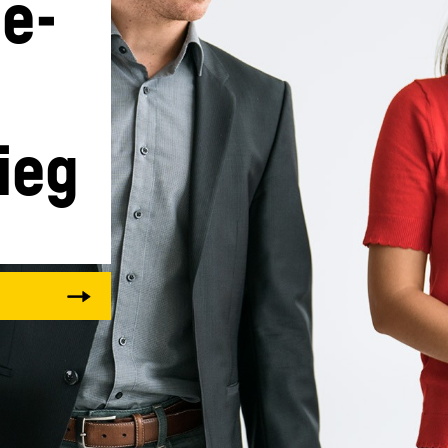
ee-
ieg
Karriere bei Liebherr