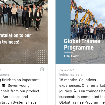
6
24.3.2026
careers
liebherrcareers
g finish to an important
18 months. Countless
 🎓⁣ ⁣ Seven young
experiences. One remarka
ionals from our product
journey. 🚀⁣ ⁣ Our trainees h
t Aerospace and
successfully completed th
rtation Systems have
Global Trainee Programme