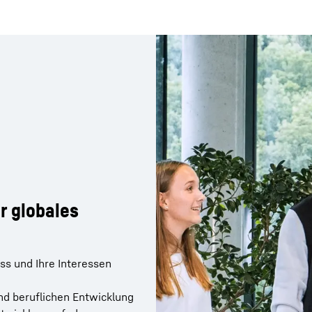
r globales
r globales
ns aus verschiedenen
 wie
uss und Ihre Interessen
ittstellen im Unternehmen
nd beruflichen Entwicklung
in Projekten