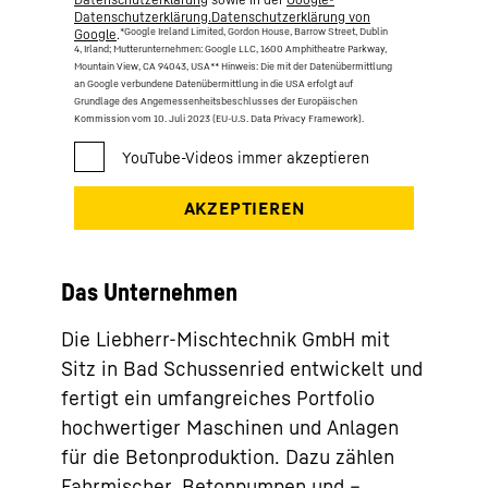
Datenschutzerklärung.Datenschutzerklärung von
*Google Ireland Limited, Gordon House, Barrow Street, Dublin
Google
.
4, Irland; Mutterunternehmen: Google LLC, 1600 Amphitheatre Parkway,
Mountain View, CA 94043, USA
** Hinweis: Die mit der Datenübermittlung
an Google verbundene Datenübermittlung in die USA erfolgt auf
Grundlage des Angemessenheitsbeschlusses der Europäischen
Kommission vom 10. Juli 2023 (EU-U.S. Data Privacy Framework).
Das Unternehmen
Die Liebherr-Mischtechnik GmbH mit
Sitz in Bad Schussenried entwickelt und
fertigt ein umfangreiches Portfolio
hochwertiger Maschinen und Anlagen
für die Betonproduktion. Dazu zählen
Fahrmischer, Betonpumpen und –