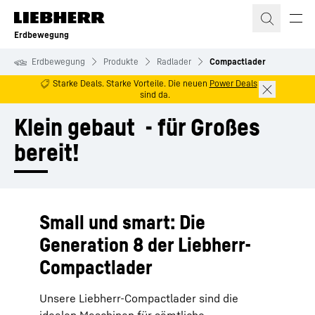
Zum Inhalt springen
Erdbewegung
Erdbewegung
Produkte
Radlader
Compactlader
Starke Deals. Starke Vorteile. Die neuen
Power Deals
sind da.
Klein gebaut  - für Großes 
bereit! 
Small und smart: Die
Generation 8 der Liebherr-
Compactlader
Unsere Liebherr-Compactlader sind die