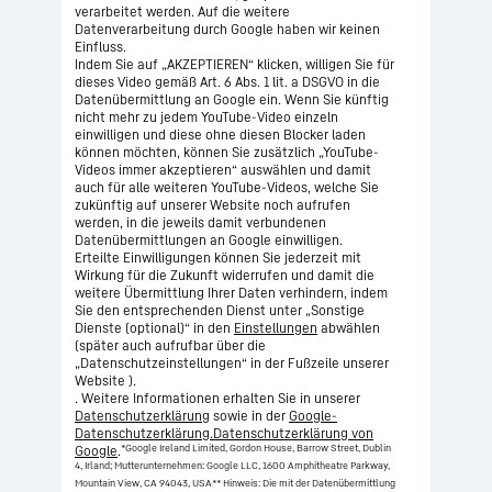
verarbeitet werden. Auf die weitere
Datenverarbeitung durch Google haben wir keinen
Einfluss.
Indem Sie auf „AKZEPTIEREN“ klicken, willigen Sie für
dieses Video gemäß Art. 6 Abs. 1 lit. a DSGVO in die
Datenübermittlung an Google ein. Wenn Sie künftig
nicht mehr zu jedem YouTube-Video einzeln
einwilligen und diese ohne diesen Blocker laden
können möchten, können Sie zusätzlich „YouTube-
Videos immer akzeptieren“ auswählen und damit
auch für alle weiteren YouTube-Videos, welche Sie
zukünftig auf unserer Website noch aufrufen
werden, in die jeweils damit verbundenen
Datenübermittlungen an Google einwilligen.
Erteilte Einwilligungen können Sie jederzeit mit
Wirkung für die Zukunft widerrufen und damit die
weitere Übermittlung Ihrer Daten verhindern, indem
Sie den entsprechenden Dienst unter „Sonstige
Dienste (optional)“ in den
Einstellungen
abwählen
(später auch aufrufbar über die
„Datenschutzeinstellungen“ in der Fußzeile unserer
Website ).
. Weitere Informationen erhalten Sie in unserer
Datenschutzerklärung
sowie in der
Google-
Datenschutzerklärung.Datenschutzerklärung von
*Google Ireland Limited, Gordon House, Barrow Street, Dublin
Google
.
4, Irland; Mutterunternehmen: Google LLC, 1600 Amphitheatre Parkway,
Mountain View, CA 94043, USA
** Hinweis: Die mit der Datenübermittlung