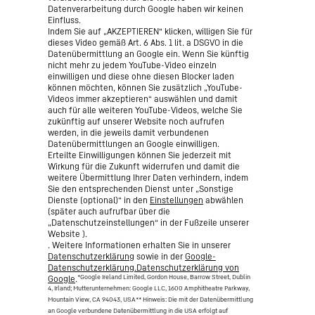
Datenverarbeitung durch Google haben wir keinen
Einfluss.
Indem Sie auf „AKZEPTIEREN“ klicken, willigen Sie für
dieses Video gemäß Art. 6 Abs. 1 lit. a DSGVO in die
Datenübermittlung an Google ein. Wenn Sie künftig
nicht mehr zu jedem YouTube-Video einzeln
einwilligen und diese ohne diesen Blocker laden
können möchten, können Sie zusätzlich „YouTube-
Videos immer akzeptieren“ auswählen und damit
auch für alle weiteren YouTube-Videos, welche Sie
zukünftig auf unserer Website noch aufrufen
werden, in die jeweils damit verbundenen
Datenübermittlungen an Google einwilligen.
Erteilte Einwilligungen können Sie jederzeit mit
Wirkung für die Zukunft widerrufen und damit die
weitere Übermittlung Ihrer Daten verhindern, indem
Sie den entsprechenden Dienst unter „Sonstige
Dienste (optional)“ in den
Einstellungen
abwählen
(später auch aufrufbar über die
„Datenschutzeinstellungen“ in der Fußzeile unserer
Website ).
. Weitere Informationen erhalten Sie in unserer
Datenschutzerklärung
sowie in der
Google-
Datenschutzerklärung.Datenschutzerklärung von
*Google Ireland Limited, Gordon House, Barrow Street, Dublin
Google
.
4, Irland; Mutterunternehmen: Google LLC, 1600 Amphitheatre Parkway,
Mountain View, CA 94043, USA
** Hinweis: Die mit der Datenübermittlung
an Google verbundene Datenübermittlung in die USA erfolgt auf