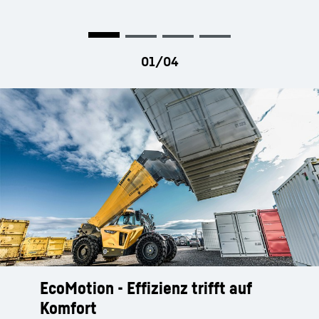
Platzverhältnissen.
EcoMotion - Effizienz trifft auf
MultiMotion – vollautomatische
Komfort
Arbeitsbewegung und hohe