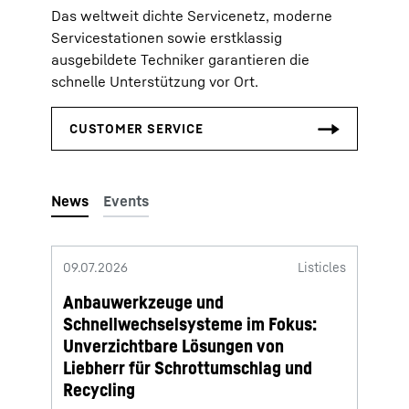
Das weltweit dichte Servicenetz, moderne
Servicestationen sowie erstklassig
ausgebildete Techniker garantieren die
schnelle Unterstützung vor Ort.
09.07.2026
Listicles
10.06.
Anbauwerkzeuge und
Rund 
Schnellwechselsysteme im Fokus:
Radl
Unverzichtbare Lösungen von
von L
Liebherr für Schrottumschlag und
Recycling