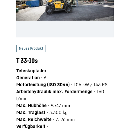
T 33-10s
Teleskoplader
Generation
-
6
Motorleistung (ISO 3046)
-
105 kW / 143 PS
Arbeitshydraulik max. Fördermenge
-
160
l/min
Max. Hubhöhe
-
9.747
mm
Max. Traglast
-
3.300
kg
Max. Reichweite
-
7.176
mm
Verfügbarkeit
-