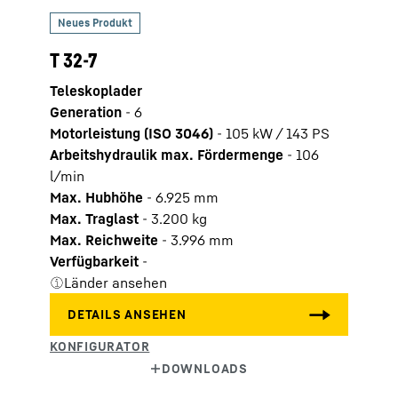
T 32-7
Teleskoplader
Generation
-
6
Motorleistung (ISO 3046)
-
105 kW / 143 PS
Arbeitshydraulik max. Fördermenge
-
106
l/min
Max. Hubhöhe
-
6.925
mm
Max. Traglast
-
3.200
kg
Max. Reichweite
-
3.996
mm
Verfügbarkeit
-
Länder ansehen