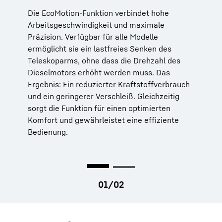
Zuverlässigkeit
Die EcoMotion-Funktion verbindet hohe
Arbeitsgeschwindigkeit und maximale
MultiMotion spart Zeit und hebt den
Präzision. Verfügbar für alle Modelle
Fahrerkomfort auf ein neues Level: Erstmals
ermöglicht sie ein lastfreies Senken des
ist es möglich, den Teleskoparm beim
Teleskoparms, ohne dass die Drehzahl des
Absenken vollautomatisch proportional zur
Dieselmotors erhöht werden muss. Das
Arbeitsbewegung einzufahren, ohne dass eine
Ergebnis: Ein reduzierter Kraftstoffverbrauch
manuelle Nachregelung erforderlich ist.
und ein geringerer Verschleiß. Gleichzeitig
Gleichzeitig bleibt die direkte lastunabhängige
sorgt die Funktion für einen optimierten
Steuerbarkeit aller Funktionen mit dem
Komfort und gewährleistet eine effiziente
Multifunktions-Joystick erhalten. Ein weiterer
Bedienung.
Vorteil liegt in der Steigerung der
Zuverlässigkeit, da Überlastungen in der
Hydraulik beim Absenken der Last
automatisch verhindert und Schäden an der
Maschine oder dem Anbaugerät minimiert
werden.