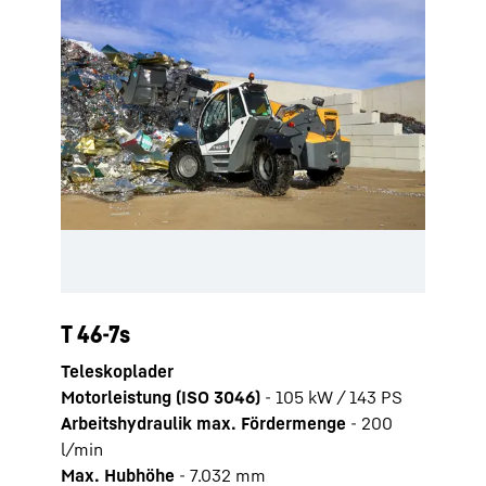
T 46-7s
Teleskoplader
Motorleistung (ISO 3046)
-
105 kW / 143 PS
Arbeitshydraulik max. Fördermenge
-
200
l/min
Max. Hubhöhe
-
7.032
mm