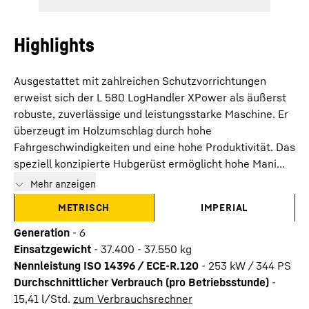
Highlights
Ausgestattet mit zahlreichen Schutzvorrichtungen
erweist sich der L 580 LogHandler XPower als äußerst
robuste, zuverlässige und leistungsstarke Maschine. Er
überzeugt im Holzumschlag durch hohe
Fahrgeschwindigkeiten und eine hohe Produktivität. Das
speziell konzipierte Hubgerüst ermöglicht hohe Mani...
Mehr anzeigen
METRISCH
IMPERIAL
Generation
-
6
Einsatzgewicht
-
37.400 - 37.550 kg
Nennleistung ISO 14396 / ECE-R.120
-
253 kW / 344 PS
Durchschnittlicher Verbrauch (pro Betriebsstunde)
-
15,41
l/Std.
zum Verbrauchsrechner