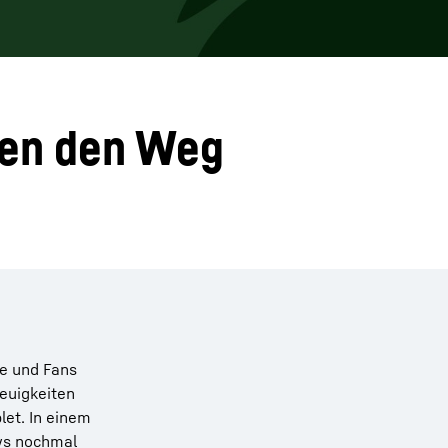
nen den Weg
te und Fans
euigkeiten
let. In einem
ws nochmal