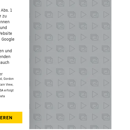
 Abs. 1
r zu
önnen
 und
Website
n Google
fen und
henden
 auch
er
ed, Gordon
tain View,
SA erfolgt
Data