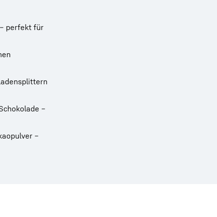
– perfekt für
nen
adensplittern
Schokolade –
kaopulver –