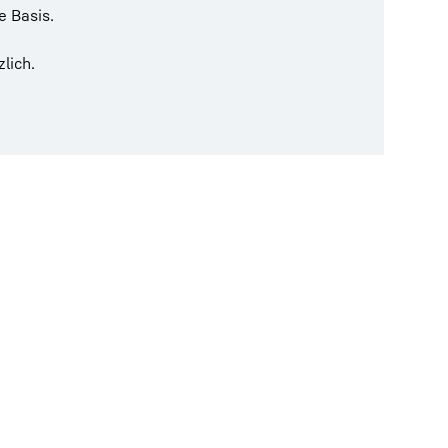
e Basis.
lich.