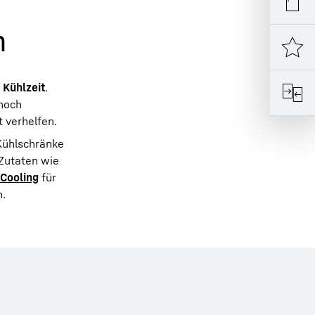
n
 Kühlzeit
.
 noch
 verhelfen.
 Kühlschränke
 Zutaten wie
Cooling
für
n.