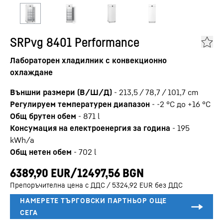
SRPvg 8401 Performance
Лабораторен хладилник с конвекционно
охлаждане
Външни размери (В/Ш/Д)
-
213,5 / 78,7 / 101,7
cm
Регулируем температурен диапазон
-
-2 °C до +16 °C
Общ брутен обем
-
871
l
Консумация на електроенергия за година
-
195
kWh/a
Общ нетен обем
-
702
l
Препоръчителна цена с ДДС / 5324,92 EUR без ДДС