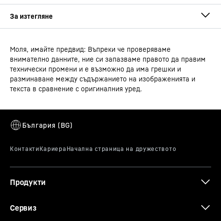
Моля, имайте предвид: Въпреки че проверяваме
Ръководство за употреба
внимателно данните, ние си запазваме правото да правим
Продуктова група
Лабораторен хладилник с
технически промени и е възможно да има грешки и
конвекционно охлаждане
разминаване между съдържанието на изображенията и
текста в сравнение с оригиналния уред.
Класификация
Performance
Тест на аларма
GTIN
оразмерена схема
9005382248973
Дадена аларма е полезна само ако може да бъде
задействана. Тестът на алармата може да се
Търговски артикулен номер
994483651
използва, за да се провери функционалността на
вътрешното устройство за аларма, както и на външно
Продукти
свързано такова, ако е налично. Охлаждането на
уреда не се прекъсва по време на тестов цикъл, така
3D данни
Сервиз
че можете да организирате симулирана аварийна