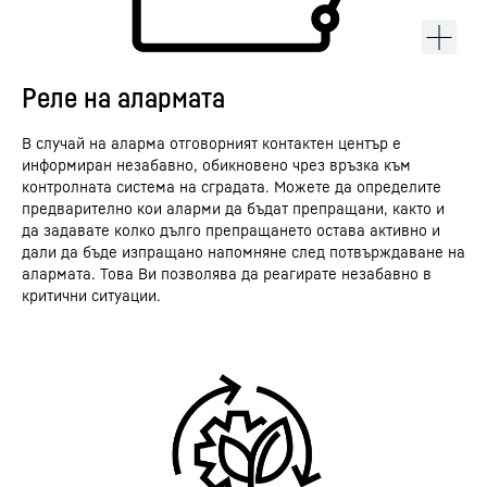
Реле на алармата
В случай на аларма отговорният контактен център е
информиран незабавно, обикновено чрез връзка към
контролната система на сградата. Можете да определите
предварително кои аларми да бъдат препращани, както и
да задавате колко дълго препращането остава активно и
дали да бъде изпращано напомняне след потвърждаване на
алармата. Това Ви позволява да реагирате незабавно в
критични ситуации.