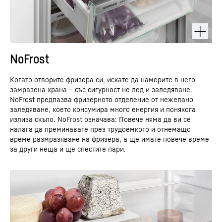
NoFrost
Когато отворите фризера си, искате да намерите в него
замразена храна – със сигурност не лед и заледяване.
NoFrost предпазва фризерното отделение от нежелано
заледяване, което консумира много енергия и понякога
излиза скъпо. NoFrost означава: Повече няма да ви се
налага да преминавате през трудоемкото и отнемащо
време размразяване на фризера, а ще имате повече време
за други неща и ще спестите пари.