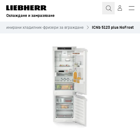
Охлаждане и замразяване
омбинирани хладилник-фризери за вграждане
ICNb 5123 plus NoFrost