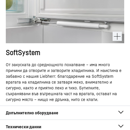
SoftSystem
От закуската до среднощното похапване – има много
причини да отворите и затворите хладилника. И наистина е
забавно с нашия Liebherr: благодарение на SoftSystem
вратата на хладилника се затваря меко, внимателно и
сигурно, както и приятно леко и тихо. Бутилките,
съхранявани във вътрешната част на вратата, остават на
сигурно място – нищо не дрънка, нито се клати.