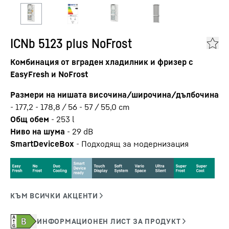
ICNb 5123 plus NoFrost
Комбинация от вграден хладилник и фризер с
EasyFresh и NoFrost
Размери на нишата височина/широчина/дълбочина
-
177,2 - 178,8 / 56 - 57 / 55,0
cm
Общ обем
-
253
l
Ниво на шума
-
29
dB
SmartDeviceBox
-
Подходящ за модернизация