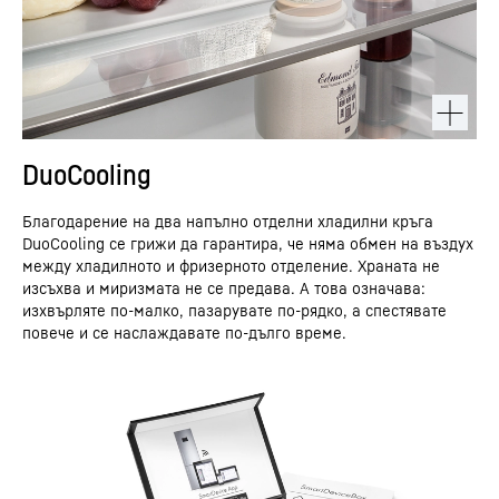
DuoCooling
Благодарение на два напълно отделни хладилни кръга
DuoCooling се грижи да гарантира, че няма обмен на въздух
между хладилното и фризерното отделение. Храната не
изсъхва и миризмата не се предава. А това означава:
изхвърляте по-малко, пазарувате по-рядко, а спестявате
повече и се наслаждавате по-дълго време.