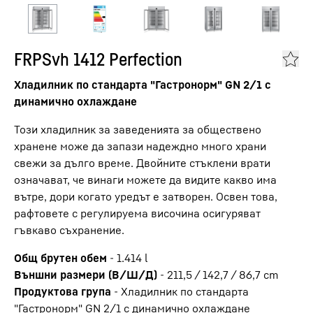
FRPSvh 1412 Perfection
Хладилник по стандарта "Гастронорм" GN 2/1 с
динамично охлаждане
Този хладилник за заведенията за обществено
хранене може да запази надеждно много храни
свежи за дълго време. Двойните стъклени врати
означават, че винаги можете да видите какво има
вътре, дори когато уредът е затворен. Освен това,
рафтовете с регулируема височина осигуряват
гъвкаво съхранение.
Общ брутен обем
-
1.414
l
Външни размери (В/Ш/Д)
-
211,5 / 142,7 / 86,7
cm
Продуктова група
-
Хладилник по стандарта
"Гастронорм" GN 2/1 с динамично охлаждане