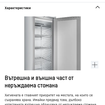
Вътрешна и външна част от
неръждаема стомана
Хигиената е главният приоритет на местата, на които се
съхранява храна. Имайки предвид това, дълбоко
изтеглената вътрешна облицовка от неръждаема стомана