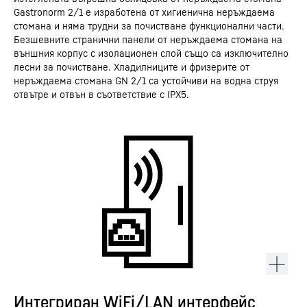
Gastronorm 2/1 е изработена от хигиенична неръждаема
стомана и няма трудни за почистване функционални части.
Безшевните странични панели от неръждаема стомана на
външния корпус с изолационен слой също са изключително
лесни за почистване. Хладилниците и фризерите от
неръждаема стомана GN 2/1 са устойчиви на водна струя
отвътре и отвън в съответствие с IPX5.
Интегриран WiFi/LAN интерфейс