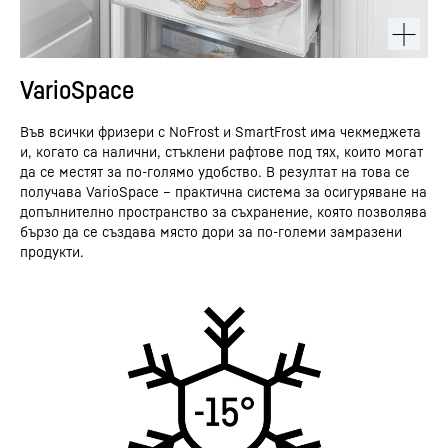
VarioSpace
Във всички фризери с NoFrost и SmartFrost има чекмеджета
и, когато са налични, стъклени рафтове под тях, които могат
да се местят за по-голямо удобство. В резултат на това се
получава VarioSpace – практична система за осигуряване на
допълнително пространство за съхранение, която позволява
бързо да се създава място дори за по-големи замразени
продукти.