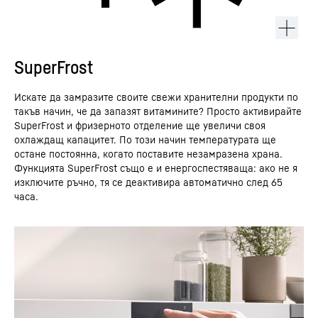
SuperFrost
Искате да замразите своите свежи хранителни продукти по
такъв начин, че да запазят витамините? Просто активирайте
SuperFrost и фризерното отделение ще увеличи своя
охлаждащ капацитет. По този начин температурата ще
остане постоянна, когато поставите незамразена храна.
Функцията SuperFrost също е и енергоспестяваща: ако не я
изключите ръчно, тя се деактивира автоматично след 65
часа.