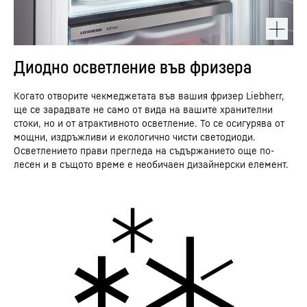
Диодно осветление във фризера
Когато отворите чекмеджетата във вашия фризер Liebherr,
ще се зарадвате не само от вида на вашите хранителни
стоки, но и от атрактивното осветление. То се осигурява от
мощни, издръжливи и екологично чисти светодиоди.
Осветлението прави прегледа на съдържанието още по-
лесен и в същото време е необичаен дизайнерски елемент.