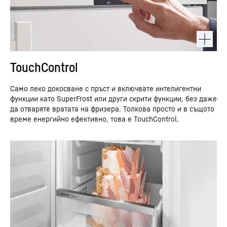
TouchControl
Само леко докосване с пръст и включвате интелигентни
функции като SuperFrost или други скрити функции, без даже
да отваряте вратата на фризера. Толкова просто и в същото
време енергийно ефективно, това е TouchControl.