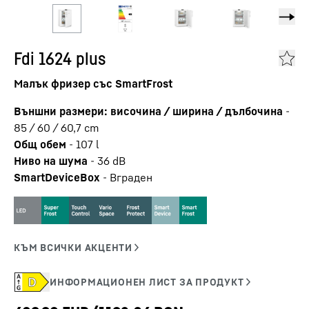
Fdi 1624 plus
Малък фризер със SmartFrost
Външни размери: височина / ширина / дълбочина
-
85 / 60 / 60,7
cm
Общ обем
-
107
l
Ниво на шума
-
36
dB
SmartDeviceBox
-
Вграден