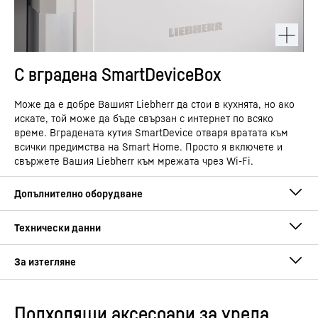
С вградена SmartDeviceBox
Може да е добре Вашият Liebherr да стои в кухнята, но ако
искате, той може да бъде свързан с интернет по всяко
време. Вградената кутия SmartDevice отваря вратата към
всички предимства на Smart Home. Просто я включете и
свържете Вашия Liebherr към мрежата чрез Wi-Fi.
Подходящи аксесоари за уреда
Ръководство за употреба