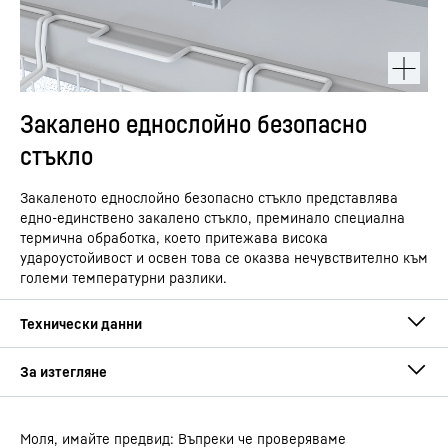
Закалено еднослойно безопасно
стъкло
Закаленото еднослойно безопасно стъкло представлява
едно-единствено закалено стъкло, преминало специална
термична обработка, което притежава висока
удароустойивост и освен това се оказва нечувствително към
големи температурни разлики.
Моля, имайте предвид: Въпреки че проверяваме