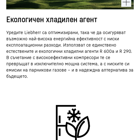
Екологичен хладилен агент
Уредите Liebherr са оптимизирани, така че да осигуряват
възможно най-висока енергийна ефективност с ниски
експлоатационни разходи. Използват се единствено
естествените и екологични хладилни агенти R 600a и R 290.
В съчетание с високоефективни компресори те се
превръщат в изключително мощна система, а с ниските си
емисии на парникови газове – и в надеждна алтернатива за
бъдещето.