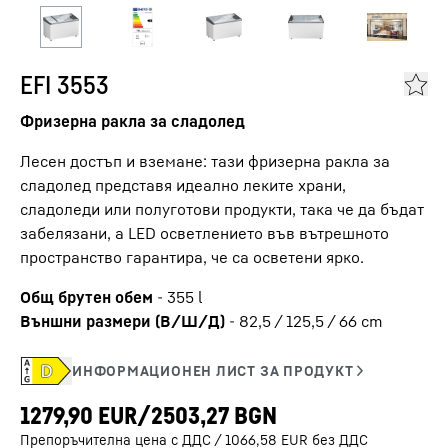
EFI 3553
Фризерна ракла за сладолед
Лесен достъп и вземане: тази фризерна ракла за
сладолед представя идеално леките храни,
сладоледи или полуготови продукти, така че да бъдат
забелязани, а LED осветлението във вътрешното
пространство гарантира, че са осветени ярко.
Общ брутен обем
-
355
l
Външни размери (В/Ш/Д)
-
82,5 / 125,5 / 66
cm
Препоръчителна цена с ДДС / 1066,58 EUR без ДДС