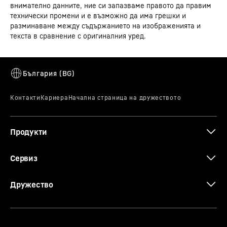
Ръководство за употреба
внимателно данните, ние си запазваме правото да правим
Продуктова група
Фризерна ракла за сладолед
технически промени и е възможно да има грешки и
разминаване между съдържанието на изображенията и
текста в сравнение с оригиналния уред.
GTIN
9550000027879
Търговски артикулен номер
993114351
3D данни
Продукти
CE сертификат
Сервиз
Дружество