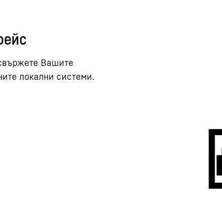
фейс
 свържете Вашите
чните локални системи.