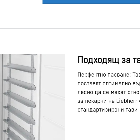
Подходящ за та
Перфектно пасване: Та
поставят оптимално въ
лесно да се махат отно
за пекарни на Liebherr
стандартизирани тави 