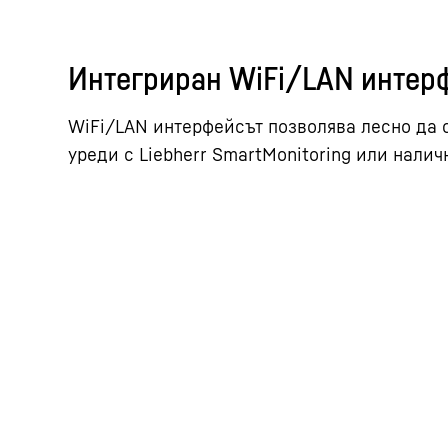
Интегриран WiFi/LAN интер
WiFi/LAN интерфейсът позволява лесно да
уреди с Liebherr SmartMonitoring или нали