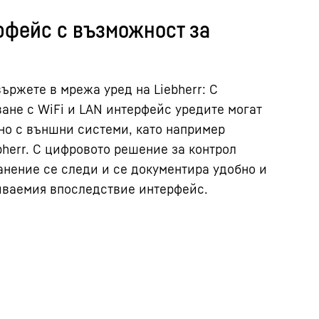
рфейс с възможност за
вържете в мрежа уред на Liebherr: С
ане с WiFi и LAN интерфейс уредите могат
но с външни системи, като например
bherr. С цифровото решение за контрол
анение се следи и се документира удобно и
йваемия впоследствие интерфейс.