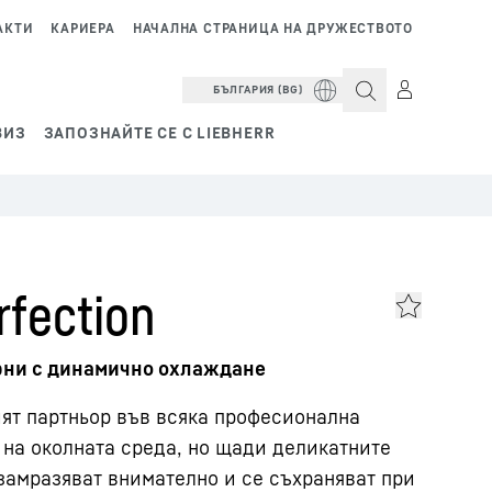
АКТИ
КАРИЕРА
НАЧАЛНА СТРАНИЦА НА ДРУЖЕСТВОТО
БЪЛГАРИЯ (BG)
ВИЗ
ЗАПОЗНАЙТЕ СЕ С LIEBHERR
fection
рни с динамично охлаждане
ият партньор във всяка професионална
 на околната среда, но щади деликатните
 замразяват внимателно и се съхраняват при