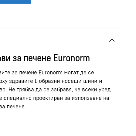
ви за печене Euronorm
вите за печене Euronorm могат да се
рху здравите L-образни носещи шини и
во. Не трябва да се забравя, че всеки уред
 е специално проектиран за използване на
за печене.