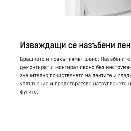
Изваждащи се назъбени лен
Брашното и прахът нямат шанс: Назъбените 
демонтират и монтират лесно без инструмен
значително почистването на лентите и глад
уплътнение и предотвратява натрупването 
фугите.