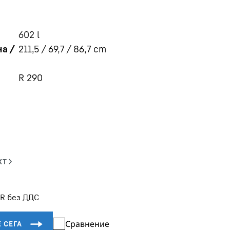
602
l
а /
211,5 / 69,7 / 86,7
cm
R 290
UR без ДДС
Сравнение