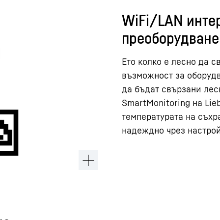
WiFi/LAN инте
преоборудване
Ето колко е лесно да с
възможност за оборудв
да бъдат свързани лес
SmartMonitoring на Lie
температурата на съхр
надеждно чрез настро