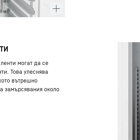
ти
ленти могат да се
ти. Това улеснява
кото вътрешно
на замърсявания около