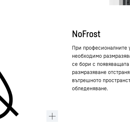
NoFrost
При професионалните у
необходимо размразяв
се бори с появяващата 
размразяване отстраня
вътрешното пространст
обледеняване.