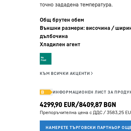
точно зададена температура.
Общ брутен обем
Външни размери: височина / ширин
дълбочина
Хладилен агент
Кариери в Liebherr
Препоръчителна цена с ДДС / 3583,25 E