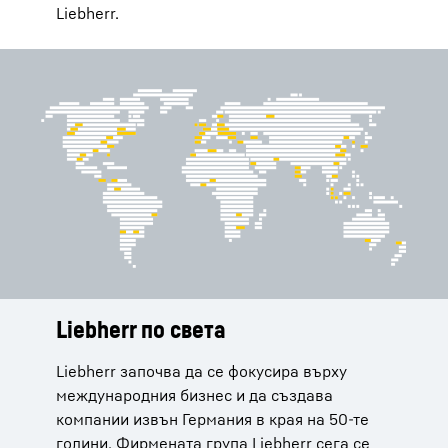
Liebherr.
Liebherr по света
Услуги
История
Liebherr започва да се фокусира върху
Освен висококачествени продукти, Liebherr
С изобретяването на кулокрана през 1949 г.
международния бизнес и да създава
предлага на клиентите си решения,
Ханс Либхер полага основите на успеха на
компании извън Германия в края на 50-те
съобразени с техните нужди. Независимо
фирмената група Liebherr.
години. Фирмената група Liebherr сега се
дали става въпрос за поръчки на резервни