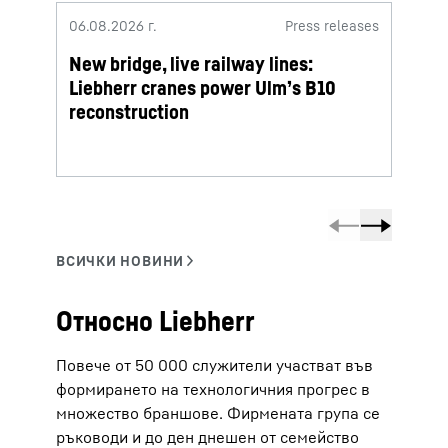
06.08.2026 г.
Press releases
06.08.
New bridge, live railway lines:
Lieb
Liebherr cranes power Ulm’s B10
termi
reconstruction
Относно Liebherr
Повече от 50 000 служители участват във
формирането на технологичния прогрес в
множество браншове. Фирмената група се
ръководи и до ден днешен от семейство