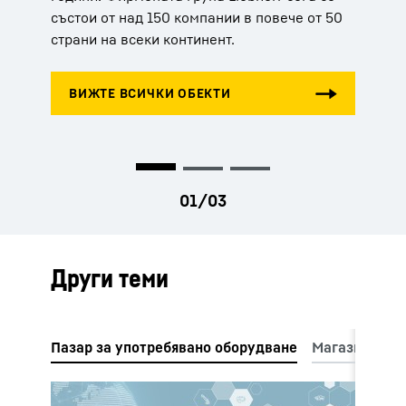
състои от над 150 компании в повече от 50
части, производствени лицензи или
страни на всеки континент.
телеметрични системи – Liebherr означава
цялостно обслужване и компетентни съвети.
Други теми