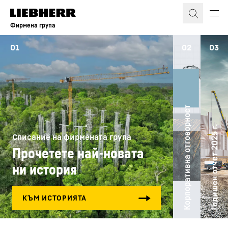
Фирмена група
01
02
03
Корпоративна отговорност
Годишен отчет 2025 г.
Списание на фирмената група
Прочетете най-новата
ни история