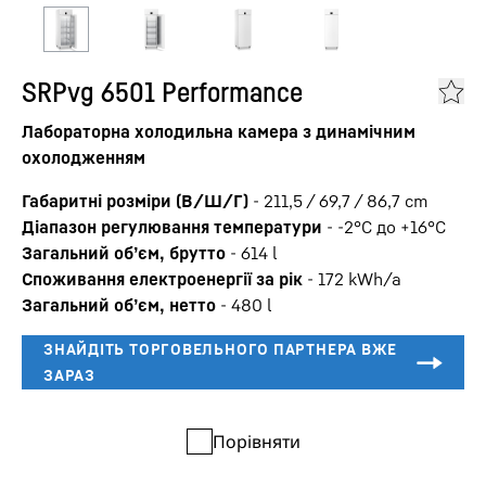
SRPvg 6501 Performance
Лабораторна холодильна камера з динамічним
охолодженням
Габаритні розміри (В/Ш/Г)
-
211,5 / 69,7 / 86,7
cm
Діапазон регулювання температури
-
-2°C до +16°C
Загальний об’єм, брутто
-
614
l
Споживання електроенергії за рік
-
172
kWh/a
Загальний об’єм, нетто
-
480
l
Порівняти