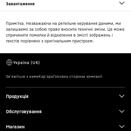
Примітка. Незважаючи на ретельне керування даними, ми
Інструкції з користування
залишаємо за собою право вносити технічні зміни. Це може
Група товарів
Plug-in island freezer
спричинити помилки й відхилення в змісті зображень і
текстів порівняно з оригінальним пристроєм.
GTIN
9005382286579
Арт.нумер збуту
091696651
Інструкція з монтажу
Продукція
Обслуговування
Габаритне креслення
Магазин