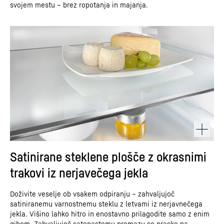
svojem mestu – brez ropotanja in majanja.
Satinirane steklene plošče z okrasnimi
trakovi iz nerjavečega jekla
Doživite veselje ob vsakem odpiranju – zahvaljujoč
satiniranemu varnostnemu steklu z letvami iz nerjavnečega
jekla. Višino lahko hitro in enostavno prilagodite samo z enim
gibom. Zahvaljujoč satenastemu premazu so praske na