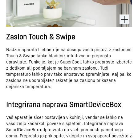
Zaslon Touch & Swipe
Nadzor aparata Liebherr je na dosegu vaših prstov: z zaslonom
Touch & Swipe lahko hladilnik intuitivno in preprosto
upravljate. Funkcije, kot je SuperCool, lahko preprosto izberete
z dotikom ali podrsljajem na barvnem zaslonu. Tudi
temperaturo lahko prav tako enostavno spreminjate. Kaj pa, ko
zaslona ne uporabljate? Takrat je na zaslonu prikazana
dejanska temperatura.
Integrirana naprava SmartDeviceBox
Vaš aparat je sicer postavljen v kuhinji, vendar se lahko na
vašo željo kadarkoli poveže s spletom. Integrirana naprava
SmartDeviceBox odpre vrata do vseh prednosti pametnega
doma. Preprosto jo priklopite, vklopite in svoj aparat povežite z