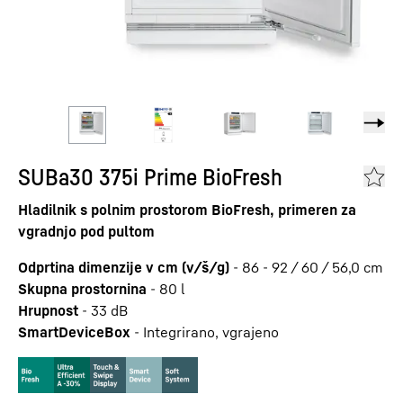
SUBa30 375i Prime BioFresh
Hladilnik s polnim prostorom BioFresh, primeren za
vgradnjo pod pultom
Odprtina dimenzije v cm (v/š/g)
-
86 - 92 / 60 / 56,0
cm
Skupna prostornina
-
80
l
Hrupnost
-
33
dB
SmartDeviceBox
-
Integrirano, vgrajeno