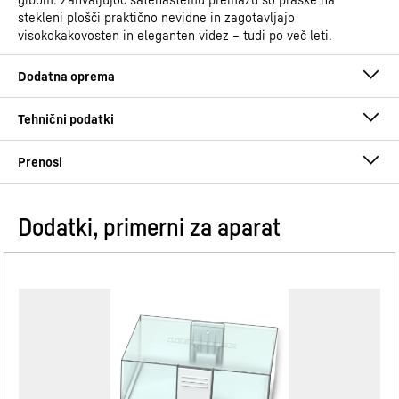
stekleni plošči praktično nevidne in zagotavljajo
visokokakovosten in eleganten videz – tudi po več leti.
Dodatki, primerni za aparat
Navodila za uporabo
Skupina izdelkov
Hladilnik s polnim prostorom
BioFresh, primeren za
vgradnjo pod pultom
GTIN
9005382254837
Po višini nastavljive noge
Navodila za montažo/namestitev
Številka prodajnega artikla
994787451
Zahvaljujoč sprednjim po višini nastavljivim nogam