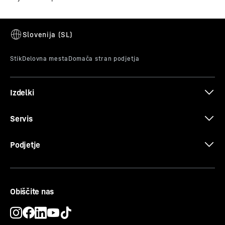
Podpira vas pri vsakodnevni uporabi in je preprosta za
čiščenje. Je treba posodo za maslo, FlexSystem ali
posodo za ledene kocke čistiti? Preprosto jih pomijete v
pomivalnem stroju. Vi pa čas preživite na bolj prijeten
način.
Certifikat CE
Izdelki
Servis
Podjetje
Obiščite nas
Zaklep zaslona