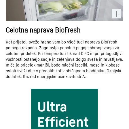
Celotna naprava BioFresh
Kot prijatelj sveže hrane vam bo všeč tudi naprava BioFresh
polnega razpona. Zagotavlja popolne pogoje shranjevanja za
celoten pridelek: Pri temperaturi tik nad 0 °C in pri prilagodljivi
vlažnosti ostanejo sadje in zelenjava dolgo sveža in hrustljava.
In če je pridelek manjši, bodo mlečni izdelki, meso in klobase
ostali sveži dlje v predalih kot v običajnem hladilniku. Okoljski
dodatek: Razred energijske učinkovitosti A.