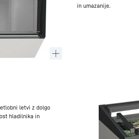
in umazanije.
etlobni letvi z dolgo
st hladilnika in