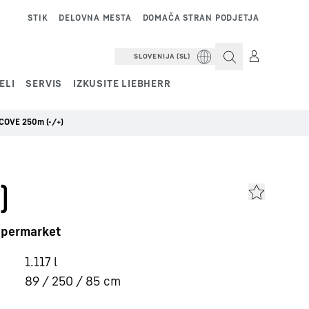
STIK
DELOVNA MESTA
DOMAČA STRAN PODJETJA
SLOVENIJA (SL)
ELI
SERVIS
IZKUSITE LIEBHERR
COVE 250m (-/+)
)
supermarket
1.117
l
89 / 250 / 85
cm