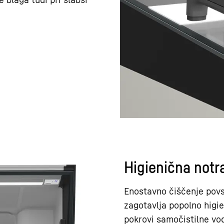
Higienična notr
Enostavno čiščenje povs
zagotavlja popolno higie
pokrovi samočistilne vod