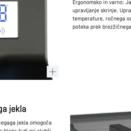
Ergonomsko in varno: J
upravljanje skrinje. Upr
temperature, ročnega odt
poteka prek brezžičneg
ga jekla
ečegaga jekla omogoča
 blaga tudi pri slabši