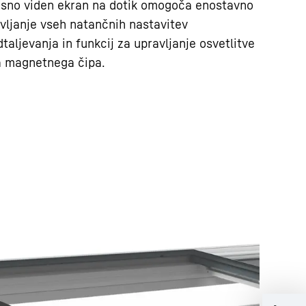
asno viden ekran na dotik omogoča enostavno
avljanje vseh natančnih nastavitev
aljevanja in funkcij za upravljanje osvetlitve
a magnetnega čipa.