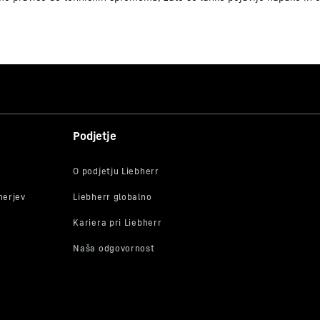
9005382289471
091725051
Podjetje