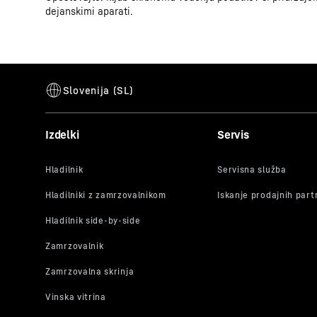
dejanskimi aparati.
GTIN
Številka prodajnega artikla
Certifikat CE
Izdelki
Servis