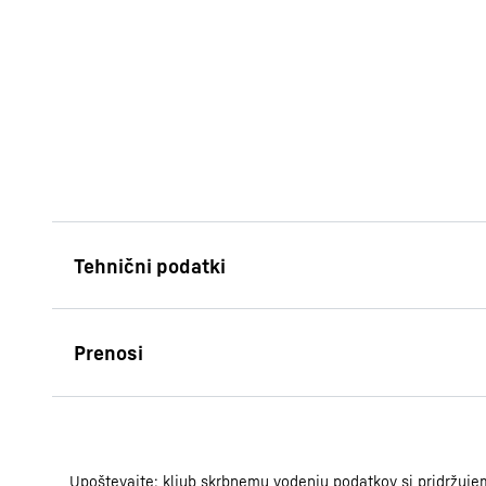
Navodila za uporabo
Skupina izdelkov
Upoštevajte: kljub skrbnemu vodenju podatkov si pridržujem