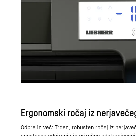
Ergonomski ročaj iz nerjaveče
Odpre in več: Trden, robusten ročaj iz nerjav
enostavno odpiranje in priročno odstranjevanje