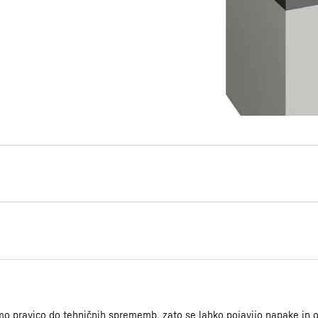
Navodila za
Hladilna in zamrzovalna skri
montažo/namestitev
o pravico do tehničnih sprememb, zato se lahko pojavijo napake in od