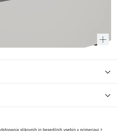
Po meri izdelana skica
nja za supermarket
stopanja slikovnih in besedilnih vsebin v primerjavi z