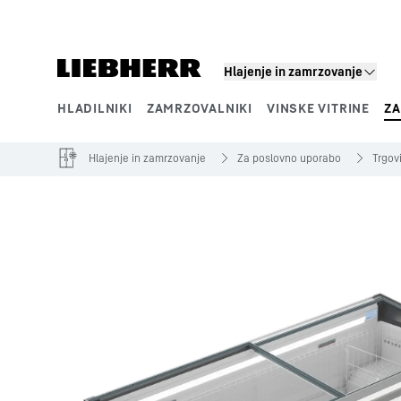
Hlajenje in zamrzovanje
HLADILNIKI
ZAMRZOVALNIKI
VINSKE VITRINE
ZA
Segmenti izdelkov
Hlajenje in zamrzovanje
Za poslovno uporabo
Trgovi