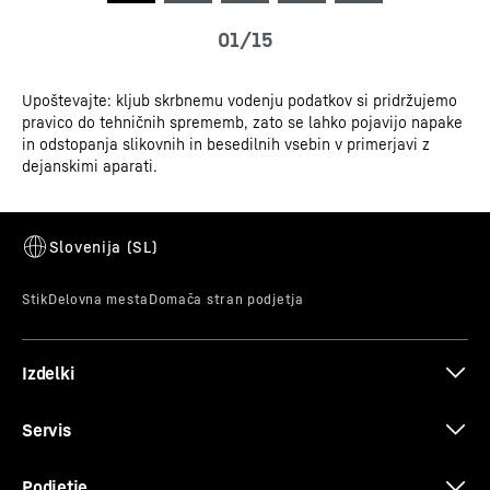
3D data
Upoštevajte: kljub skrbnemu vodenju podatkov si pridržujemo
pravico do tehničnih sprememb, zato se lahko pojavijo napake
in odstopanja slikovnih in besedilnih vsebin v primerjavi z
PowerCooling-System
dejanskimi aparati.
Certifikat CE
Želite zagotoviti, da bo hlad v hladilniku enakomerno
porazdeljen? To zagotavlja PowerCooling-System:
močan in hkrati tih ventilator učinkovito porazdeli
hladen zrak v celotnem hladilnem prostoru.
Izdelki
Servis
Podjetje