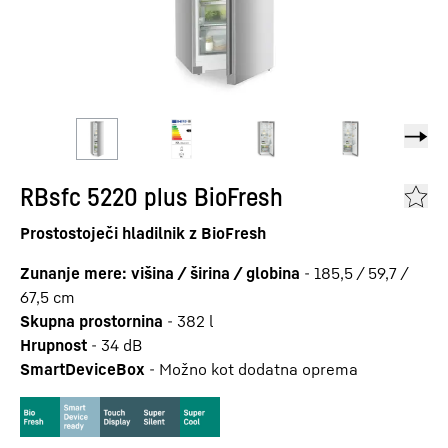
RBsfc 5220 plus BioFresh
Prostostoječi hladilnik z BioFresh
Zunanje mere: višina / širina / globina
-
185,5 / 59,7 /
67,5
cm
Skupna prostornina
-
382
l
Hrupnost
-
34
dB
SmartDeviceBox
-
Možno kot dodatna oprema