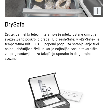
DrySafe
Želite, da mehki telečji file ali sveže mleko ostane čim dlje
sveže? Za to poskrbijo predali BioFresh-Safe: v »DrySafe« je
temperatura blizu 0 °C — popolni pogoji za shranjevanje tudi
najbolj občutljivih živil. In kar je najboljše: vse je tovarniško
vnaprej nastavljeno za takojšnjo uporabo in dolgotrajno
svežino.