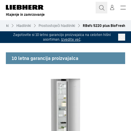
Hlajenje in zamrzovanje
ilniki
Hladilniki
Prostostoječi hladilniki
RBsfc 5220 plus BioFresh
Zagotovite si 10 letno garancijo proizvajalca na celoten hišni
asortiman.
Izvedite več
.
10 letna garancija proizvajalca