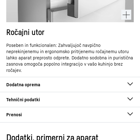
Ročajni utor
Poseben in funkcionalen: Zahvaljujoč navpično
neprekinjenemu in ergonomsko pritrjenemu ročajnemu utoru
lahko aparat preprosto odprete. Dodatno sodobna in puristična
zasnova omogoča popolno integracijo v vašo kuhinjo brez
ročajev.
Dodatki, primerni za aparat
Navodila za uporabo