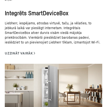
Integrēts SmartDeviceBox
Liebherr, iespējams, atrodas virtuvē, taču, ja vēlaties, to
jebkurā laikā var pieslēgt internetam. Integrētais
SmartDeviceBox atver durvis visām viedā mājokļa
priekšrocībām. Vienkārši pieslēdziet barošanas padevi,
ieslēdziet to un pievienojiet Liebherr tīklam, izmantojot Wi-Fi.