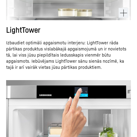
LightTower
Izbaudiet optimāli apgaismotu interjeru: LightTower rāda
pārtikas produktus vislabākajā apgaismojumā un ir novietots
tā, lai viss jūsu piepildītais ledusskapis vienmēr būtu
apgaismots. Iebūvējams LightTower sānu sienās nozīmē, ka
tajā ir arī vairāk vietas jūsu pārtikas produktiem.