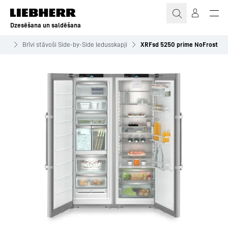
Dzesēšana un saldēšana
apji
Brīvi stāvoši Side-by-Side ledusskapji
XRFsd 5250 prime NoFrost