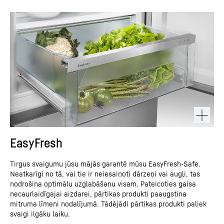
EasyFresh
Tirgus svaigumu jūsu mājās garantē mūsu EasyFresh-Safe.
Neatkarīgi no tā, vai tie ir neiesaiņoti dārzeņi vai augļi, tas
nodrošina optimālu uzglabāšanu visam. Pateicoties gaisa
necaurlaidīgajai aizdarei, pārtikas produkti paaugstina
mitruma līmeni nodalījumā. Tādējādi pārtikas produkti paliek
svaigi ilgāku laiku.