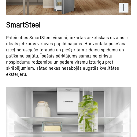
SmartSteel
Pateicoties SmartSteel virsmai, iekārtas askētiskais dizains ir
ideāls jebkuras virtuves papildinājums. Horizontālā pulēšana
izceļ nerūsējošo tēraudu un piešķir tam zīdainu spīdumu un
patīkamu sajūtu. Īpašais pārklājums samazina pirkstu
nospiedumu redzamību un padara virsmu izturīgu pret
skrāpējumiem. Tātad nekas nesabojās augstās kvalitātes
eksterjeru.