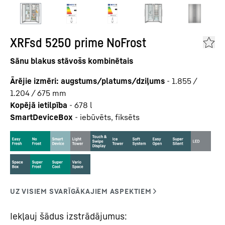
XRFsd 5250 prime NoFrost
Sānu blakus stāvošs kombinētais
Ārējie izmēri: augstums/platums/dziļums
-
1.855 /
1.204 / 675
mm
Kopējā ietilpība
-
678
l
SmartDeviceBox
-
iebūvēts, fiksēts
Iekļauj šādus izstrādājumus: