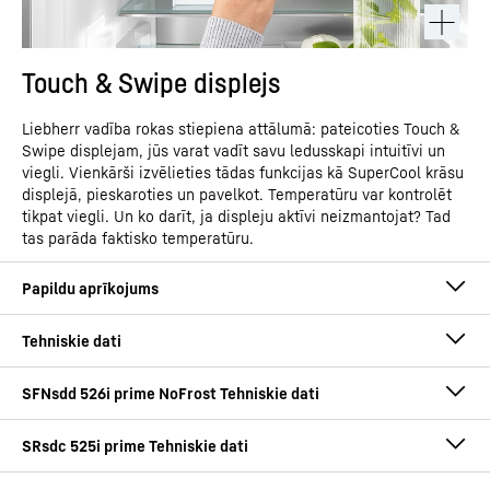
Touch & Swipe displejs
Liebherr vadība rokas stiepiena attālumā: pateicoties Touch &
Swipe displejam, jūs varat vadīt savu ledusskapi intuitīvi un
viegli. Vienkārši izvēlieties tādas funkcijas kā SuperCool krāsu
displejā, pieskaroties un pavelkot. Temperatūru var kontrolēt
tikpat viegli. Un ko darīt, ja displeju aktīvi neizmantojat? Tad
tas parāda faktisko temperatūru.