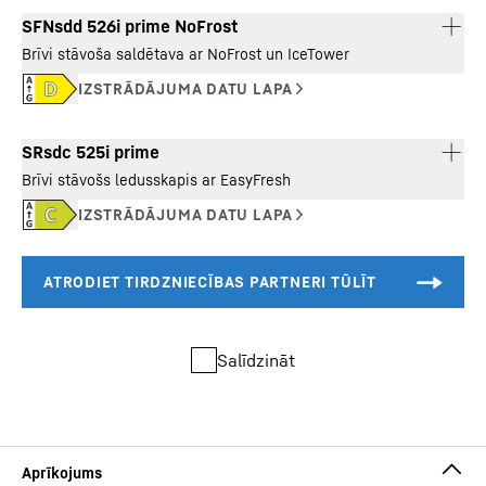
SFNsdd 526i prime NoFrost
Brīvi stāvoša saldētava ar NoFrost un IceTower
Ārējie izmēri: augstums/platums/dziļums
-
185,5 / 59,7
SRsdc 525i prime
/ 67,5
cm
Brīvi stāvošs ledusskapis ar EasyFresh
Kopējā ietilpība
-
277
l
Ārējie izmēri: augstums/platums/dziļums
-
185,5 / 59,7
/ 67,5
cm
Kopējā ietilpība
-
401
l
Salīdzināt