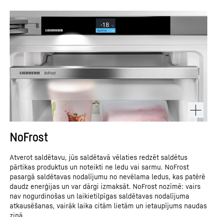
NoFrost
Atverot saldētavu, jūs saldētavā vēlaties redzēt saldētus
pārtikas produktus un noteikti ne ledu vai sarmu. NoFrost
pasargā saldētavas nodalījumu no nevēlama ledus, kas patērē
daudz enerģijas un var dārgi izmaksāt. NoFrost nozīmē: vairs
nav nogurdinošas un laikietilpīgas saldētavas nodalījuma
atkausēšanas, vairāk laika citām lietām un ietaupījums naudas
ziņā.