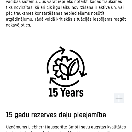
vadības sistēmu. Jūs varat iepriekš noteikt, kādas trauksmes
tiks novirzītas, kā arī cik ilgu laiku novirzīšana ir aktīva un, vai
pēc trauksmes konstatēšanas nepieciešams nosūtīt
atgādinājumu. Tādā veidā kritiskās situācijās iespējams reaģēt
nekavējoties.
15 gadu rezerves daļu pieejamība
Uzņēmums Liebherr-Hausgeräte GmbH savu augstas kvalitātes