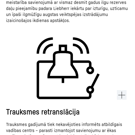
meistarība savienojumā ar vismaz desmit gadus ilgu rezerves
daļu pieejamību padara Liebherr iekārtu par izturīgu, uzticamu
un īpaši ilgmūžīgu augstas veiktspējas izstrādājumu
izaicinošajos ikdienas apstākļos.
Trauksmes retranslācija
Trauksmes gadījumā tiek nekavējoties informēts atbildīgais
vadības centrs – parasti izmantojot savienojumu ar ēkas