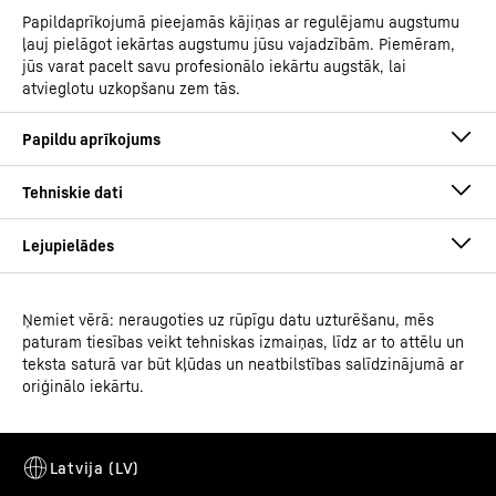
Papildaprīkojumā pieejamās kājiņas ar regulējamu augstumu
ļauj pielāgot iekārtas augstumu jūsu vajadzībām. Piemēram,
jūs varat pacelt savu profesionālo iekārtu augstāk, lai
atvieglotu uzkopšanu zem tās.
Ņemiet vērā: neraugoties uz rūpīgu datu uzturēšanu, mēs
Lietošanas instrukcija
paturam tiesības veikt tehniskas izmaiņas, līdz ar to attēlu un
Modeļa veids
Laboratorijas ledusskapis ar
teksta saturā var būt kļūdas un neatbilstības salīdzinājumā ar
konvekcijas dzesēšanu
oriģinālo iekārtu.
Klasifikācija
Performance
Trauksmes tests