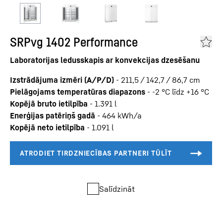
SRPvg 1402 Performance
Laboratorijas ledusskapis ar konvekcijas dzesēšanu
Izstrādājuma izmēri (A/P/D)
-
211,5 / 142,7 / 86,7
cm
Pielāgojams temperatūras diapazons
-
-2 °C līdz +16 °C
Kopējā bruto ietilpība
-
1.391
l
Enerģijas patēriņš gadā
-
464
kWh/a
Kopējā neto ietilpība
-
1.091
l
Salīdzināt