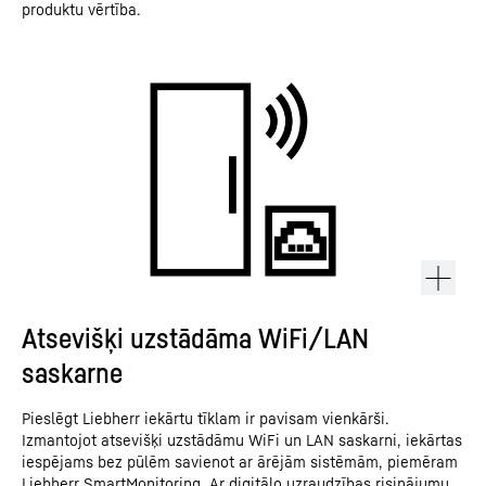
produktu vērtība.
Atsevišķi uzstādāma WiFi/LAN
saskarne
Pieslēgt Liebherr iekārtu tīklam ir pavisam vienkārši.
Izmantojot atsevišķi uzstādāmu WiFi un LAN saskarni, iekārtas
iespējams bez pūlēm savienot ar ārējām sistēmām, piemēram
Liebherr SmartMonitoring. Ar digitālo uzraudzības risinājumu