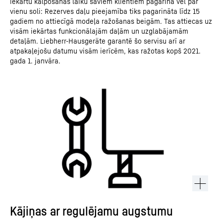
iekārtu kalpošanas laiku saviem klientiem pagarina vēl par
vienu soli: Rezerves daļu pieejamība tiks pagarināta līdz 15
gadiem no attiecīgā modeļa ražošanas beigām. Tas attiecas uz
visām iekārtas funkcionālajām daļām un uzglabājamām
detaļām. Liebherr-Hausgeräte garantē šo servisu arī ar
atpakaļejošu datumu visām ierīcēm, kas ražotas kopš 2021.
gada 1. janvāra.
Kājiņas ar regulējamu augstumu