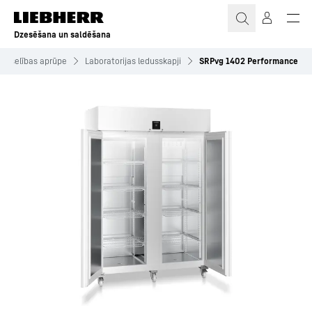
Dzesēšana un saldēšana
 veselības aprūpe
Laboratorijas ledusskapji
SRPvg 1402 Performance