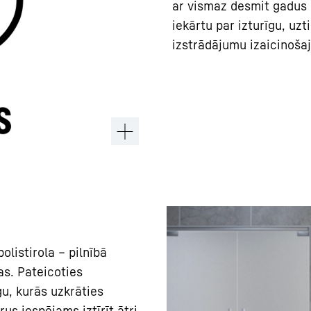
ar vismaz desmit gadus 
iekārtu par izturīgu, uz
izstrādājumu izaicinošaj
olistirola – pilnībā
as. Pateicoties
gu, kurās uzkrāties
us iespējams iztīrīt ātri