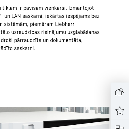
u tīklam ir pavisam vienkārši. Izmantojot
i un LAN saskarni, iekārtas iespējams bez
ām sistēmām, piemēram Liebherr
itālo uzraudzības risinājumu uzglabāšanas
n droši pārraudzīta un dokumentēta,
ādīto saskarni.