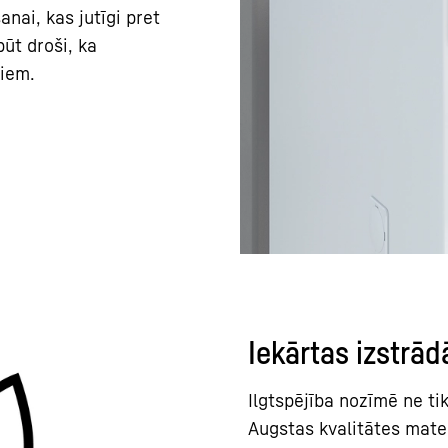
nai, kas jutīgi pret
ūt droši, ka
tiem.
Iekārtas izstrā
Ilgtspējība nozīmē ne ti
Augstas kvalitātes mate