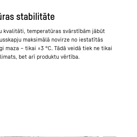
ras stabilitāte
lu kvalitāti, temperatūras svārstībām jābūt
usskapju maksimālā novirze no iestatītās
i maza – tikai ±3 °C. Tādā veidā tiek ne tikai
imats, bet arī produktu vērtība.