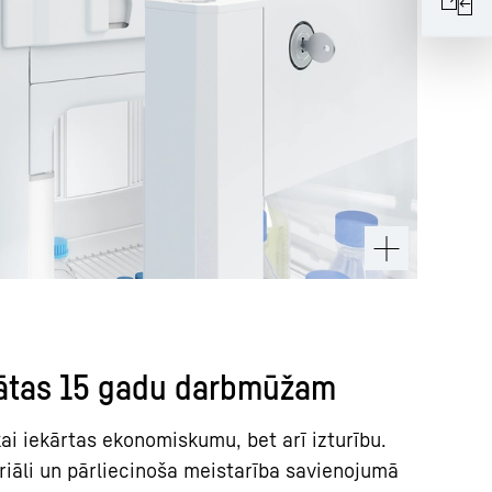
dātas 15 gadu darbmūžam
kai iekārtas ekonomiskumu, bet arī izturību.
riāli un pārliecinoša meistarība savienojumā