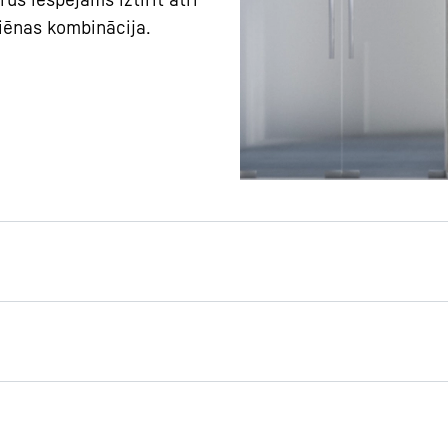
giēnas kombinācija.
lācija
tiek nekavējoties
 vadības centrs – parasti
mu ar ēkas vadības
priekš noteikt, kādas