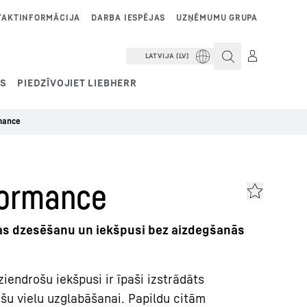
TAKTINFORMĀCIJA
DARBA IESPĒJAS
UZŅĒMUMU GRUPA
LATVIJA (LV)
SS
PIEDZĪVOJIET LIEBHERR
mance
formance
jas dzesēšanu un iekšpusi bez aizdegšanās
ziendrošu iekšpusi ir īpaši izstrādāts
šu vielu uzglabāšanai. Papildu citām