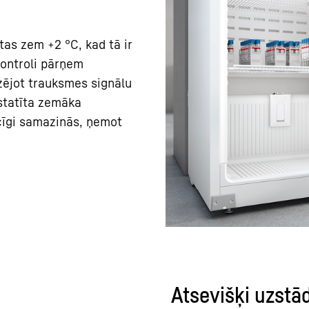
as zem +2 °C, kad tā ir
kontroli pārņem
izējot trauksmes signālu
statīta zemāka
ecīgi samazinās, ņemot
Atsevišķi uzst