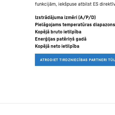
funkcijām, iekšpuse atbilst ES direkt
Izstrādājuma izmēri (A/P/D)
Pielāgojams temperatūras diapazon
Kopējā bruto ietilpība
Enerģijas patēriņš gadā
Kopējā neto ietilpība