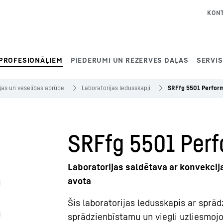
KON
PROFESIONĀĻIEM
PIEDERUMI UN REZERVES DAĻAS
SERVI
jas un veselības aprūpe
Laboratorijas ledusskapji
SRFfg 5501 Perfor
SRFfg 5501 Per
Laboratorijas saldētava ar konvekci
avota
Šis laboratorijas ledusskapis ar sprād
sprādzienbīstamu un viegli uzliesmojo