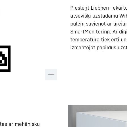
Pieslēgt Liebherr iekārt
atsevišķi uzstādāmu WiF
pūlēm savienot ar ārēj
SmartMonitoring. Ar dig
temperatūra tiek ērti u
izmantojot papildus uzst
otas ar mehānisku