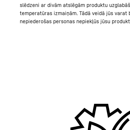
slēdzeni ar divām atslēgām produktu uzglabāša
temperatūras izmaiņām. Tādā veidā jūs varat b
nepiederošas personas nepiekļūs jūsu produk