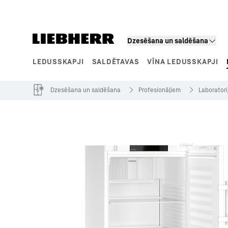
Dzesēšana un saldēšana
LEDUSSKAPJI
SALDĒTAVAS
VĪNA LEDUSSKAPJI
Izstrādājuma segmenti
Dzesēšana un saldēšana
Profesionāļiem
Laboratori