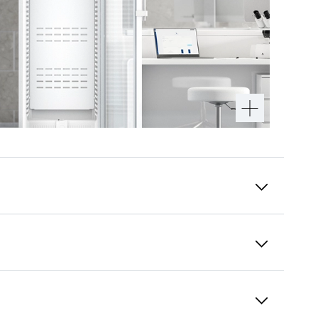
15 gadu rezerves daļu pieejamība
Uzņēmums Liebherr-Hausgeräte GmbH savu
augstas kvalitātes iekārtu kalpošanas laiku
saviem klientiem pagarina vēl par vienu soli:
Rezerves daļu pieejamība tiks pagarināta līdz