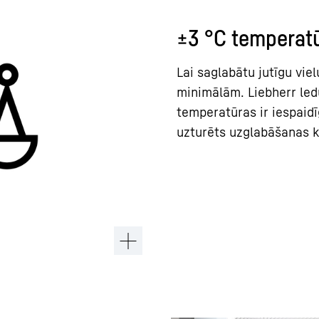
±3 °C temperatū
Lai saglabātu jutīgu vie
minimālām. Liebherr led
temperatūras ir iespaidīg
uzturēts uzglabāšanas kl