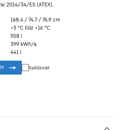
īvai 2014/34/ES (ATEX).
168,4 / 74,7 / 76,9
cm
s
+3 °C līdz +16 °C
558
l
399
kWh/a
441
l
Salīdzināt