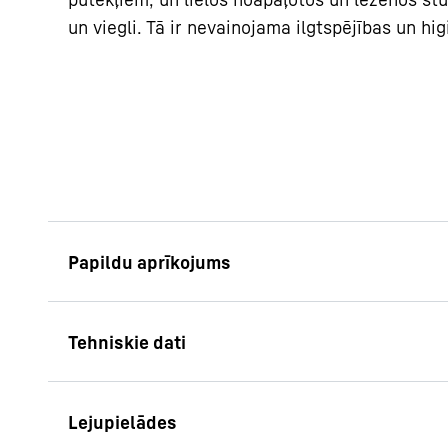
un viegli. Tā ir nevainojama ilgtspējības un hi
Trauksmes retrans
Trauksmes gadījumā 
informēts atbildīgais
izmantojot savienoju
sistēmu. Jūs varat ie