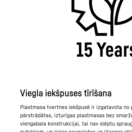
Viegla iekšpuses tīrīšana
Plastmasa tvertnes iekšpusē ir izgatavota no p
pārstrādātas, izturīgas plastmasas bez smarž
viengabala konstrukcijai, tai nav slēptu sprau
putekļiem, un lielos noapaļotos un lēzenos stūr