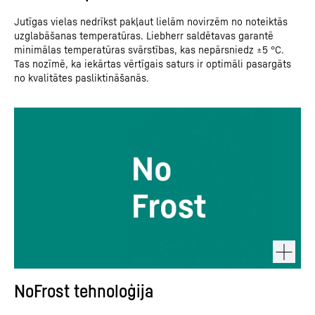
Jutīgas vielas nedrīkst pakļaut lielām novirzēm no noteiktās
uzglabāšanas temperatūras. Liebherr saldētavas garantē
minimālas temperatūras svārstības, kas nepārsniedz ±5 °C.
Tas nozīmē, ka iekārtas vērtīgais saturs ir optimāli pasargāts
no kvalitātes pasliktināšanās.
NoFrost tehnoloģija