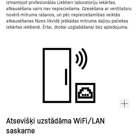
Izmantojot profesionālās Liebherr laboratoriju iekārtas,
atkausēšana vairs nav nepieciešama. Dzesēšana ar ventilatoru
novērš mitruma rašanos, un pēc nepieciešamības veiktās
atkausēšanas fāzes likvidē jebkādas mitruma daļiņu paliekas
iekārtas iekšienē. Ērtai, drošai uzglabāšanai bez apledojuma.
Atsevišķi uzstādāma WiFi/LAN
saskarne