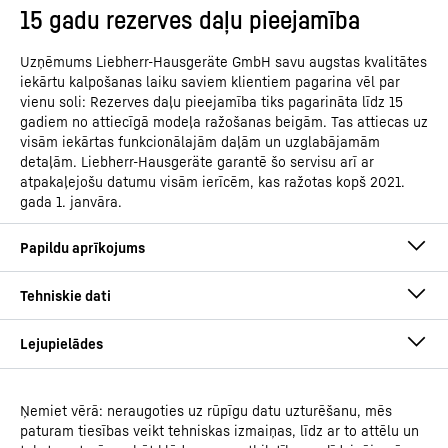
15 gadu rezerves daļu pieejamība
Uzņēmums Liebherr-Hausgeräte GmbH savu augstas kvalitātes
iekārtu kalpošanas laiku saviem klientiem pagarina vēl par
vienu soli: Rezerves daļu pieejamība tiks pagarināta līdz 15
gadiem no attiecīgā modeļa ražošanas beigām. Tas attiecas uz
visām iekārtas funkcionālajām daļām un uzglabājamām
detaļām. Liebherr-Hausgeräte garantē šo servisu arī ar
atpakaļejošu datumu visām ierīcēm, kas ražotas kopš 2021.
gada 1. janvāra.
Ņemiet vērā: neraugoties uz rūpīgu datu uzturēšanu, mēs
Lietošanas instrukcija
paturam tiesības veikt tehniskas izmaiņas, līdz ar to attēlu un
Modeļa veids
Laboratorijas saldētava ar