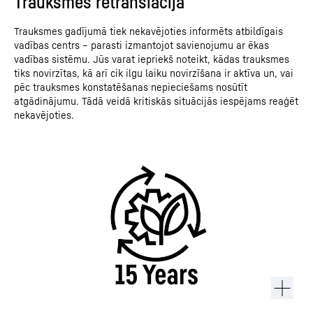
Trauksmes retranslācija
Trauksmes gadījumā tiek nekavējoties informēts atbildīgais
vadības centrs – parasti izmantojot savienojumu ar ēkas
vadības sistēmu. Jūs varat iepriekš noteikt, kādas trauksmes
tiks novirzītas, kā arī cik ilgu laiku novirzīšana ir aktīva un, vai
pēc trauksmes konstatēšanas nepieciešams nosūtīt
atgādinājumu. Tādā veidā kritiskās situācijās iespējams reaģēt
nekavējoties.