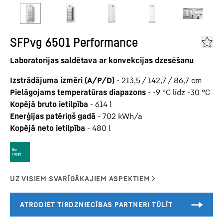
SFPvg 6501 Performance
Laboratorijas saldētava ar konvekcijas dzesēšanu
Izstrādājuma izmēri (A/P/D)
-
213,5 / 142,7 / 86,7
cm
Pielāgojams temperatūras diapazons
-
-9 °C līdz -30 °C
Kopējā bruto ietilpība
-
614
l
Enerģijas patēriņš gadā
-
702
kWh/a
Kopējā neto ietilpība
-
480
l