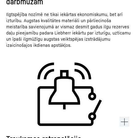
darbmūžam
Ilgtspējība nozīmē ne tikai iekārtas ekonomiskumu, bet arī
izturību. Augstas kvalitātes materiāli un pārliecinoša
meistarība savienojumā ar vismaz desmit gadus ilgu rezerves
daļu pieejamību padara Liebherr iekārtu par izturīgu, uzticamu
un īpaši ilgmūžīgu augstas veiktspējas izstrādājumu
izaicinošajos ikdienas apstākļos.