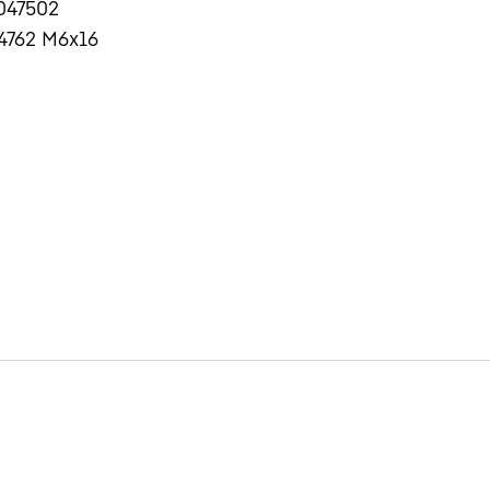
047502
4762 M6x16
Carriera in Liebherr