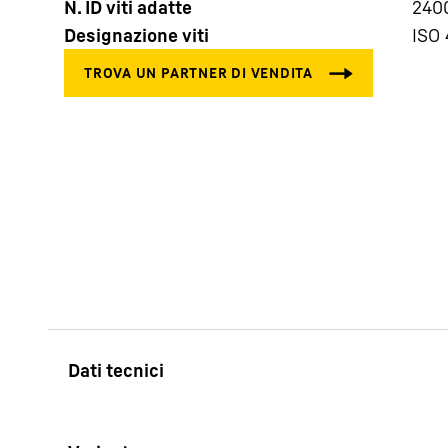
N. ID viti adatte
240
Designazione viti
ISO 
Maggiori informazioni sulla società