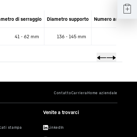
ametro di serraggio
Diametro supporto
Numero articolo (s
41 - 62 mm
136 - 145 mm
12
Venite a trovarci