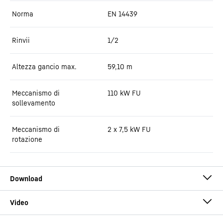
Norma
EN 14439
Rinvii
1/2
Altezza gancio max.
59,10
m
Meccanismo di
110 kW FU
sollevamento
Meccanismo di
2 x 7,5 kW FU
rotazione
280 HC-L 12/24 Litronic data sheet