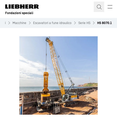
Fondazioni speciali
iali
Macchine
Escavatori a fune idraulico
Serie HS
HS 8070.1