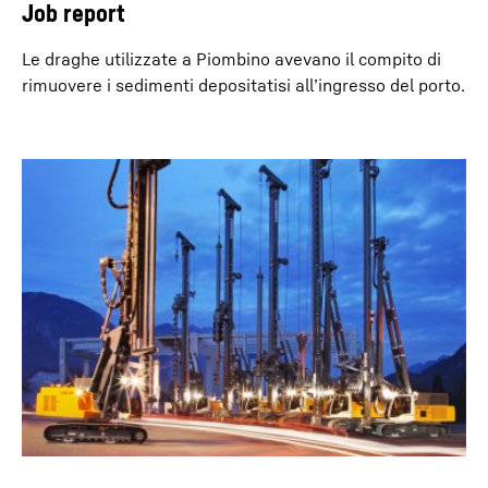
Job report
Le draghe utilizzate a Piombino avevano il compito di
rimuovere i sedimenti depositatisi all’ingresso del porto.
Comando automatico per il consolidamento
suolo
Nel consolidamento suolo dinamico è possibile avvalersi
di un comando automatico che consente di raggiungere
cicli di lavoro precisi, nonché un’usura minima delle funi.