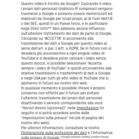
Questo video è fornito da Google*. Caricando il video,
i propri dati personali (indirizzo IP compreso) vengono
trasmessi a Google e possono essere memorizzati ed
elaborati da Google per scopi propri, al di fuori dell’UE
o del SEE, quindi in un Paese terzo, e in particolare
negli Stati Uniti**. Non abbiamo alcuna influenza
sull’ulteriore trattamento dei dati da parte di Google.
Cliccando su “ACCETTA” si acconsente alla
trasmissione dei dati a Google per questo video ai
sensi dell’art. 6 par. 1 lett. a GDPR. Se in futuro non si
desidera più acconsentire a ogni singolo video di
YouTube e si desidera poter caricare i video senza
questo blocco, è possibile selezionare “Accetta
sempre i video di YouTube” e quindi acconsentire alle
relative trasmissioni e trasferimenti di dati a Google
e negli USA per tutti gli altri video di YouTube che si
apriranno in futuro sul nostro sito web.
In qualsiasi momento è possibile ritirare il proprio
consenso con effetto per il futuro per evitare
l’ulteriore trasmissione dei propri dati personali
disattivando il servizio corrispondente alla voce
“Servizi diversi (opzionali)” nelle
impostazioni
(in
seguito vi si potrà accedere anche dalle
“Impostazioni sulla privacy” nel piè di pagina del
nostro sito web).
Per ulteriori informazioni, consultare la nostra
Dichiarazione sulla protezione dei dati
e l’Informativa
*Google Ireland Limited, Gordon House,
sulla
privacy di Google
.