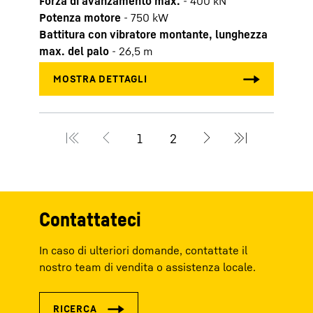
Forza di avanzamento max.
-
400
kN
Forz
Potenza motore
-
750
kW
Pote
Battitura con vibratore montante, lunghezza
Batti
max. del palo
-
26,5
m
max. 
Contattateci
In caso di ulteriori domande, contattate il
nostro team di vendita o assistenza locale.