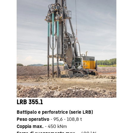
LRB 355.1
LRB
Battipalo e perforatrice (serie LRB)
Batti
Peso operativo
-
95,6 - 108,8 t
Peso 
Coppia max.
-
450
kNm
Copp