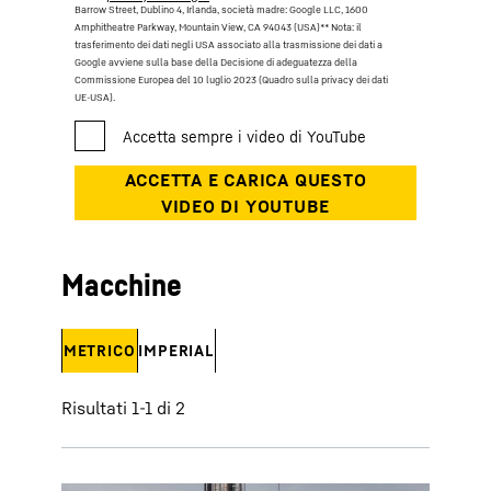
Barrow Street, Dublino 4, Irlanda, società madre: Google LLC, 1600
Amphitheatre Parkway, Mountain View, CA 94043 (USA)
** Nota: il
trasferimento dei dati negli USA associato alla trasmissione dei dati a
Google avviene sulla base della Decisione di adeguatezza della
Commissione Europea del 10 luglio 2023 (Quadro sulla privacy dei dati
UE-USA).
Macchine
METRICO
IMPERIAL
Risultati 1-1 di 2