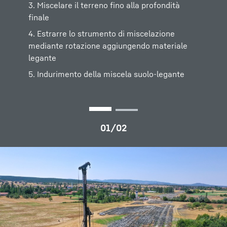
3. Miscelare il terreno fino alla profondità
3. Miscelare il terreno fino alla profondità
finale
finale
4. Estrarre lo strumento di miscelazione
4. Estrarre lo strumento di miscelazione
mediante rotazione aggiungendo materiale
mediante rotazione aggiungendo materiale
legante
legante
5. Indurimento della miscela suolo-legante
5. Indurimento della miscela suolo-legante