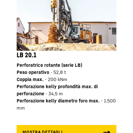
LB 20.1
LB 2
Perforatrice rotante (serie LB)
Perfo
Peso operativo
-
52,8
t
Peso 
Coppia max.
-
200
kNm
Copp
Perforazione kelly profondità max. di
Perfo
perforazione
-
34,5
m
perfo
Perforazione kelly diametro foro max.
-
1.500
Perfo
mm
mm