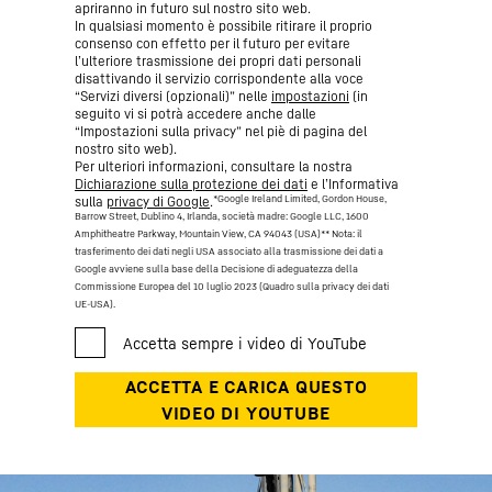
apriranno in futuro sul nostro sito web.
In qualsiasi momento è possibile ritirare il proprio
consenso con effetto per il futuro per evitare
l’ulteriore trasmissione dei propri dati personali
disattivando il servizio corrispondente alla voce
“Servizi diversi (opzionali)” nelle
impostazioni
(in
seguito vi si potrà accedere anche dalle
“Impostazioni sulla privacy” nel piè di pagina del
nostro sito web).
Per ulteriori informazioni, consultare la nostra
Dichiarazione sulla protezione dei dati
e l’Informativa
*Google Ireland Limited, Gordon House,
sulla
privacy di Google
.
Barrow Street, Dublino 4, Irlanda, società madre: Google LLC, 1600
Amphitheatre Parkway, Mountain View, CA 94043 (USA)
** Nota: il
trasferimento dei dati negli USA associato alla trasmissione dei dati a
Google avviene sulla base della Decisione di adeguatezza della
Commissione Europea del 10 luglio 2023 (Quadro sulla privacy dei dati
UE-USA).