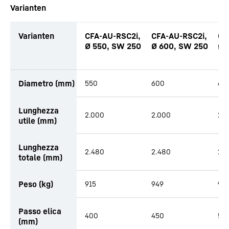
Varianten
Varianten
CFA-AU-RSC2i,
CFA-AU-RSC2i,
CF
Ø 550, SW 250
Ø 600, SW 250
Ø 
Diametro (mm)
550
600
65
Lunghezza
2.000
2.000
2.
utile (mm)
Lunghezza
2.480
2.480
2.
totale (mm)
Peso (kg)
915
949
98
Passo elica
400
450
50
(mm)