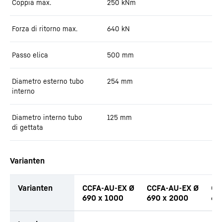
Coppia max.
250
kNm
Forza di ritorno max.
640
kN
Passo elica
500
mm
Diametro esterno tubo
254
mm
interno
Diametro interno tubo
125
mm
di gettata
Varianten
Varianten
CCFA-AU-EX Ø
CCFA-AU-EX Ø
CC
690 x 1000
690 x 2000
69