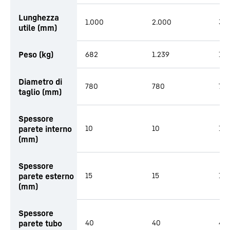
Lunghezza
1.000
2.000
3.
utile (mm)
Peso (kg)
682
1.239
1.7
Diametro di
780
780
78
taglio (mm)
Spessore
parete interno
10
10
10
(mm)
Spessore
parete esterno
15
15
15
(mm)
Spessore
parete tubo
40
40
40