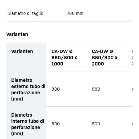
Diametro di taglio
780
mm
Varianten
Varianten
CA-DW Ø
CA-DW Ø
CA
880/800 x
880/800 x
88
1000
2000
30
Diametro
esterno tubo di
880
880
88
perforazione
(mm)
Diametro
interno tubo di
800
800
80
perforazione
(mm)