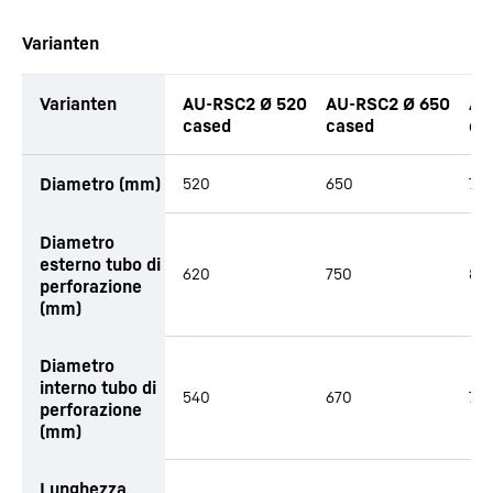
Varianten
Varianten
AU-RSC2 Ø 520
AU-RSC2 Ø 650
AU
cased
cased
ca
Diametro (mm)
520
650
70
Diametro
esterno tubo di
620
750
80
perforazione
(mm)
Diametro
interno tubo di
540
670
72
perforazione
(mm)
Lunghezza