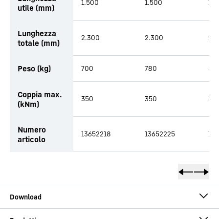
1.500
1.500
1.5
utile (mm)
Lunghezza
2.300
2.300
2.
totale (mm)
Peso (kg)
700
780
84
Coppia max.
350
350
35
(kNm)
Numero
13652218
13652225
10
articolo