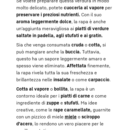
Se volete preparare questa verdura in modo
molto delicato, potete
cuocerla al vapore
per
preservare i preziosi nutrienti.
Con il suo
aroma leggermente dolce
, la rapa è anche
un’aggiunta meravigliosa ai
piatti di verdure
saltate in padella, agli stufati e ai gratin.
Sia che venga consumata
cruda
o
cotta,
si
può mangiare anche la
buccia.
Tuttavia,
questo ha un sapore leggermente amaro e
spesso viene eliminato.
Affettata
finemente,
la rapa rivela tutta la sua freschezza e
brillantezza nelle
insalate
o come
carpaccio
.
Cotta al vapore
o
bollita
, la rapa è un
contorno ideale per i
piatti di carne
e come
ingrediente di
zuppe
e
stufati.
Ma idee
creative, come le
rape caramellate,
guarnite
con un pizzico di miele
miele
o
sciroppo
d’acero
, lo rendono un vero piacere per le