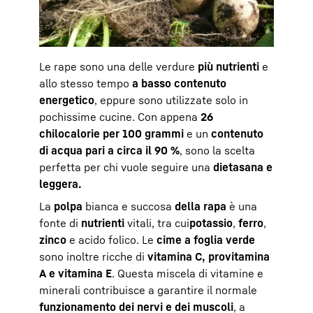
Le rape sono una delle verdure
più nutrienti
e
allo stesso tempo
a basso contenuto
energetico
, eppure sono utilizzate solo in
pochissime cucine. Con appena
26
chilocalorie per 100 grammi
e un
contenuto
di acqua pari a circa il 90 %
, sono la scelta
perfetta per chi vuole seguire una
dieta
sana e
leggera.
La
polpa
bianca e succosa
della rapa
è una
fonte di
nutrienti
vitali, tra cui
potassio
,
ferro
,
zinco
e acido folico. Le
cime a foglia verde
sono inoltre ricche di
vitamina C, provitamina
A e vitamina E
. Questa miscela di vitamine e
minerali contribuisce a garantire il normale
funzionamento dei nervi e dei muscoli
, a