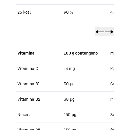
26 kcal
90 %
4,7 g
Vitamina
100 g contengono
Minerali
Vitamina C
13 mg
Potassio
Vitamina B1
30 μg
Calcio
Vitamina B2
38 µg
Magnesio
Niacina
150 μg
Sodio
Vitamina B5
150 μg
fosforo