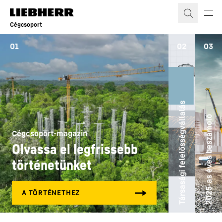
Cégcsoport
01
02
03
Társasági felelősségvállalás
2025-as éves beszámoló
Cégcsoport-magazin
Olvassa el legfrissebb
történetünket