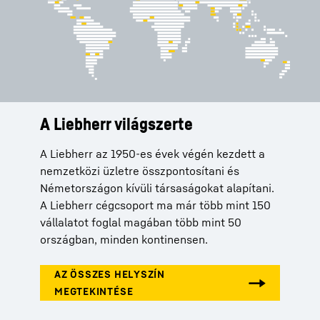
A Liebherr világszerte
Szolgáltatások
Cégtörténet
A Liebherr az 1950-es évek végén kezdett a
A kiváló minőségű termékek mellett a
A toronydaru 1949-es feltalálásával Hans
nemzetközi üzletre összpontosítani és
Liebherr az ügyfelek igényeihez igazodó,
Liebherr megalapozta a Liebherr cégcsoport
Németországon kívüli társaságokat alapítani.
személyre szabott megoldásokat kínál.
sikerét.
A Liebherr cégcsoport ma már több mint 150
Legyen szó pótalkatrészek megrendeléséről,
vállalatot foglal magában több mint 50
gyártási licencekről vagy telemetriai
országban, minden kontinensen.
rendszerekről – a Liebherr az átfogó
szolgáltatás és a hozzáértő tanácsadás híve.