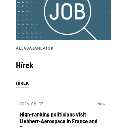
Hírek
2026. 08. 07.
News
2026. 
High-ranking politicians visit
Lieb
Liebherr-Aerospace in France and
termi