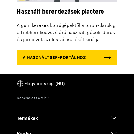
Használt berendezések piactere
A gumikerekes kotrógépektől a toronydarukig
a Liebherr kedvező árú használt gépek, daruk
és járművek széles választékát kínálja.
Termékek
Karrier