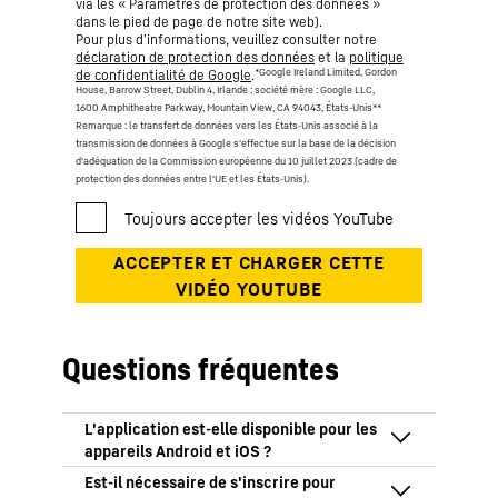
via les « Paramètres de protection des données »
dans le pied de page de notre site web).
Pour plus d’informations, veuillez consulter notre
déclaration de protection des données
et la
politique
*Google Ireland Limited, Gordon
de confidentialité de Google
.
House, Barrow Street, Dublin 4, Irlande ; société mère : Google LLC,
1600 Amphitheatre Parkway, Mountain View, CA 94043, États-Unis
**
Remarque : le transfert de données vers les États-Unis associé à la
transmission de données à Google s'effectue sur la base de la décision
d'adéquation de la Commission européenne du 10 juillet 2023 (cadre de
protection des données entre l'UE et les États-Unis).
Questions fréquentes
L'application MyGuide for Earthmoving est