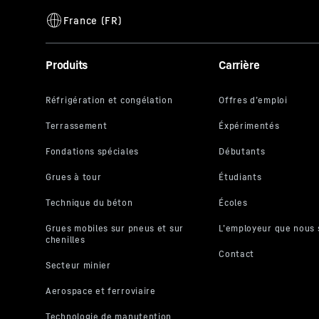
Génération
6
Portée
19
m
Poids en ordre de marche
52 500 - 
Puissance moteur (ISO 9249)
155 kW / 
Produits
Carrière
Puissance max. du systeme
233
kW
entiere
Phase d'émission
V
Disponibilité
Voir les 
LH 60 M Industry Litronic
Génération
6
Portée
20
m
Poids en ordre de marche
55 000 - 