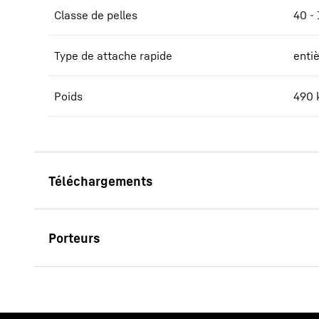
Classe de pelles
40 - 
Type de attache rapide
enti
Poids
490
Brochure Systèmes d‘attache
rapide
LH 50 C High Rise Port Litro