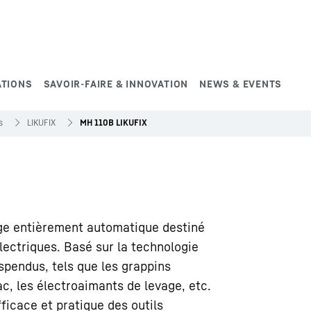
ATIONS
SAVOIR-FAIRE & INNOVATION
NEWS & EVENTS
s
LIKUFIX
MH 110B LIKUFIX
ge entièrement automatique destiné
ectriques. Basé sur la technologie
uspendus, tels que les grappins
ac, les électroaimants de levage, etc.
icace et pratique des outils