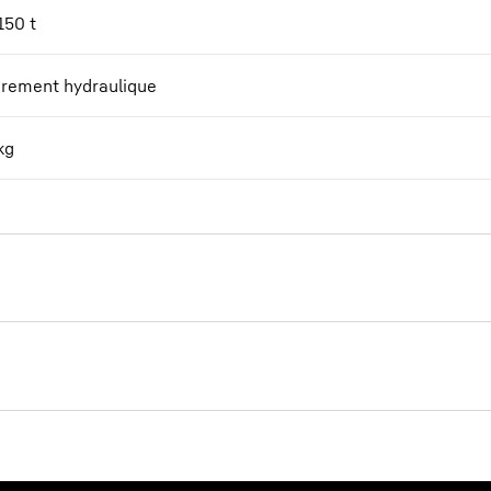
150 t
èrement hydraulique
kg
nic
LH 60 M High R