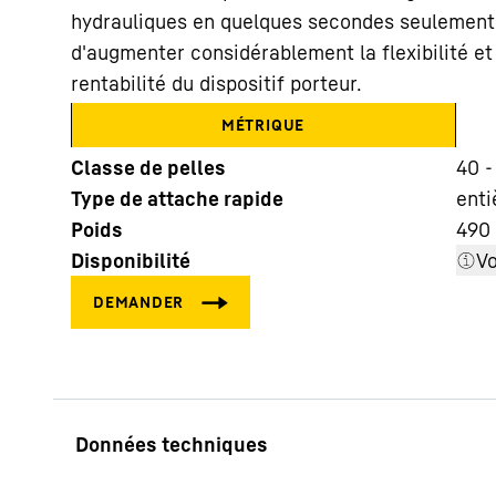
hydrauliques en quelques secondes seulement
d'augmenter considérablement la flexibilité et 
rentabilité du dispositif porteur.
MÉTRIQUE
Classe de pelles
40 -
En savoir plus sur Liebherr
Type de attache rapide
enti
Poids
490
Disponibilité
Vo