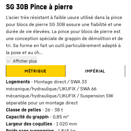
SG 30B Pince à pierre
L'acier très résistant à faible usure utilisé dans la pince
pour blocs de pierre SG 30B assure une fiabilité et une
durée de vie élevées. La pince pour blocs de pierre est
une conception spéciale de grappin de démolition et de
tri. Sa forme en fait un outil particulièrement adapté à
la pose et au ch...
Afficher plus
MÉTRIQUE
IMPÉRIAL
Logements
-
Montage direct / SWA 33
mécanique/hydraulique/LIKUFIX / SWA 66
mécanique/hydraulique/LIKUFIX / Suspension SW
séparable pour un montage direct
Classe de pelles
-
26 - 38 t
Capacité du grappin
-
0,85
m³
Largeur des coquilles
-
1 020
mm
Poids sans suspension
-
1 845
kg