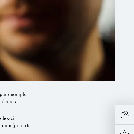
, par exemple
 épices
lles-ci,
'umami (goût de