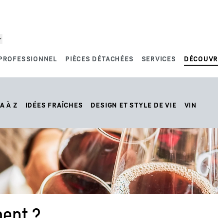
PROFESSIONNEL
PIÈCES DÉTACHÉES
SERVICES
DÉCOUVR
A À Z
IDÉES FRAÎCHES
DESIGN ET STYLE DE VIE
VIN
ment ?