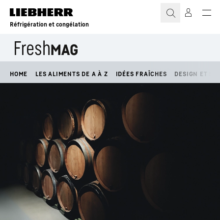
Réfrigération et congélation
HOME
LES ALIMENTS DE A À Z
IDÉES FRAÎCHES
DESIGN ET STY