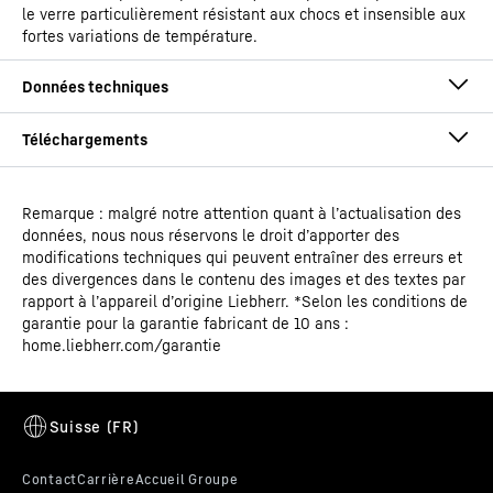
le verre particulièrement résistant aux chocs et insensible aux
fortes variations de température.
Remarque : malgré notre attention quant à l’actualisation des
Mode d'emploi
données, nous nous réservons le droit d’apporter des
Groupe de produit - Canaux
Congélateur pour crème
modifications techniques qui peuvent entraîner des erreurs et
de sortie
glacée
des divergences dans le contenu des images et des textes par
rapport à l’appareil d’origine Liebherr. *Selon les conditions de
garantie pour la garantie fabricant de 10 ans :
EAN
9550000027909
home.liebherr.com/garantie
Code article - IDN
Fiche produit
993121951