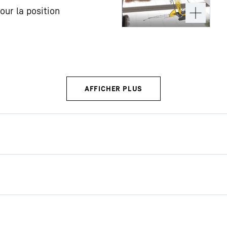
our la position
m
Aperçu de gamme LR grues
m