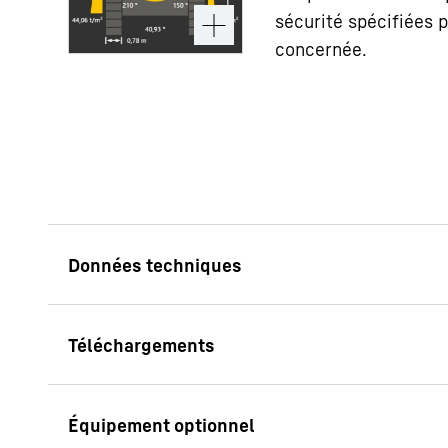
sécurité spécifiées p
concernée.
Capacité de charge max.
160
t
Pour portée
3,90
Caractéristiques techniques
Flèche principale légère lourde de
20