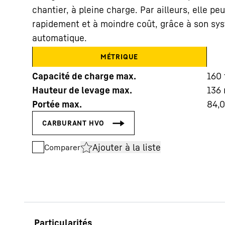
chantier, à pleine charge. Par ailleurs, elle pe
rapidement et à moindre coût, grâce à son s
automatique.
MÉTRIQUE
Capacité de charge max.
160
En savoir plus sur Liebherr
Hauteur de levage max.
136
Portée max.
84,0
Ajouter à la liste
Comparer