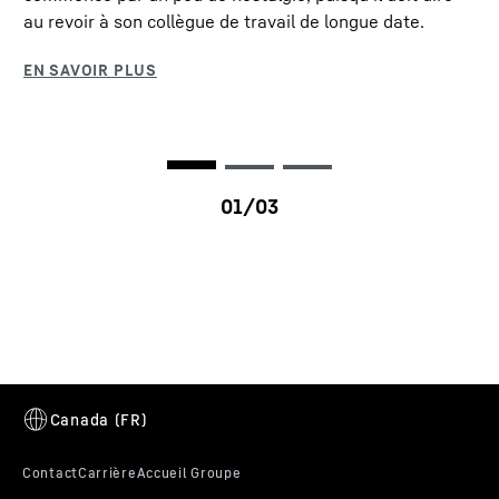
au revoir à son collègue de travail de longue date.
VarioBase®
Avec VarioBase, le support de la grue devient
variable. Cela signifie que chaque longeron
porteur peut être rallongé de différentes
longueurs. Cela augmente la sécurité - en
particulier dans les espaces confinés. De plus, la
capacité portante de la grue est considérablement
augmentée au-dessus des longerons porteurs, en
fonction de la configuration.
LRT 1100-2.1