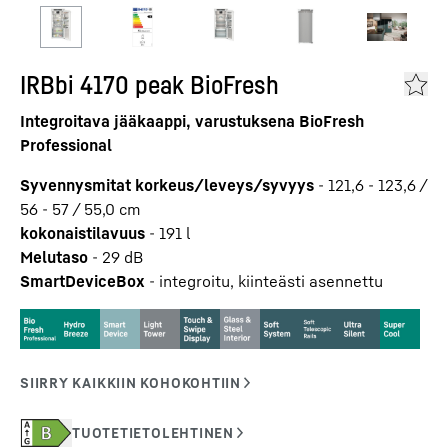
IRBbi 4170 peak BioFresh
Integroitava jääkaappi, varustuksena BioFresh
Professional
Syvennysmitat korkeus/leveys/syvyys
-
121,6 - 123,6 /
56 - 57 / 55,0
cm
kokonaistilavuus
-
191
l
Melutaso
-
29
dB
SmartDeviceBox
-
integroitu, kiinteästi asennettu