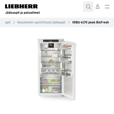
Jääkaapit ja pakastimet
äkaapit
Kalusteisiin upotettavat jääkaapit
IRBbi 4170 peak BioFresh