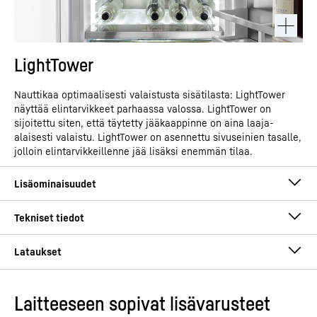
LightTower
Nauttikaa optimaalisesti valaistusta sisätilasta: LightTower
näyttää elintarvikkeet parhaassa valossa. LightTower on
sijoitettu siten, että täytetty jääkaappinne on aina laaja-
alaisesti valaistu. LightTower on asennettu sivuseinien tasalle,
jolloin elintarvikkeillenne jää lisäksi enemmän tilaa.
Laitteeseen sopivat lisävarusteet
Käyttöohjeet