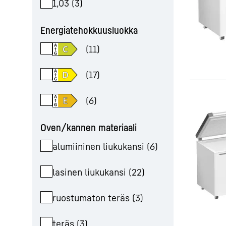
1,03
(
3
)
Energiatehokkuusluokka
(
11
)
(
17
)
(
6
)
Oven/kannen materiaali
alumiininen liukukansi
(
6
)
lasinen liukukansi
(
22
)
ruostumaton teräs
(
3
)
teräs
(
3
)