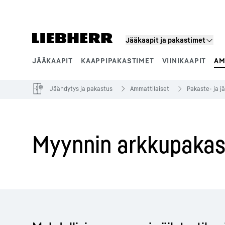
Jääkaapit ja pakastimet
JÄÄKAAPIT
KAAPPIPAKASTIMET
VIINIKAAPIT
AM
Tuotesegmentit
Jäähdytys ja pakastus
Ammattilaiset
Pakaste- ja j
Myynnin arkkupakas