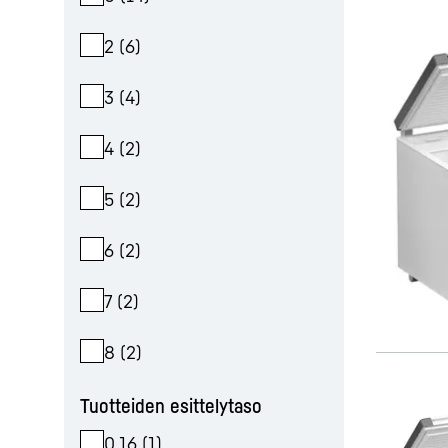
2
(
6
)
3
(
4
)
4
(
2
)
5
(
2
)
6
(
2
)
7
(
2
)
8
(
2
)
Tuotteiden esittelytaso
0,16
(
1
)