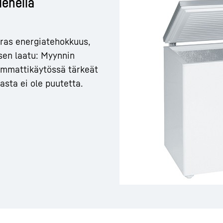
ienellä
paras energiatehokkuus,
sen laatu: Myynnin
 ammattikäytössä tärkeät
Ura Liebherrillä
lasta ei ole puutetta.