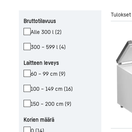
Ohita suodatin
Tulokset
Bruttotilavuus
Alle 300 l
(
2
)
300 – 599 l
(
4
)
Laitteen leveys
60 – 99 cm
(
9
)
100 – 149 cm
(
16
)
150 – 200 cm
(
9
)
Korien määrä
0
(
14
)