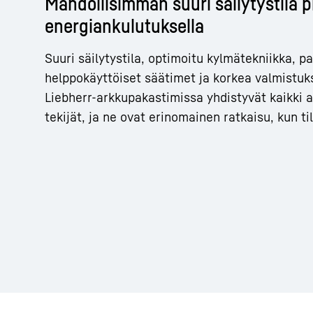
Mahdollisimman suuri säilytystila p
energiankulutuksella
Suuri säilytystila, optimoitu kylmätekniikka, 
helppokäyttöiset säätimet ja korkea valmistuk
Liebherr-arkkupakastimissa yhdistyvät kaikki
Lisätietoa yhtiöstä
tekijät, ja ne ovat erinomainen ratkaisu, kun ti