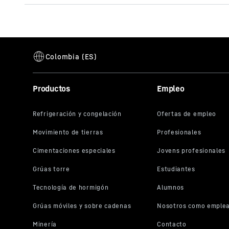
Este vídeo h
Productos
Empleo
dirección I
Google, tamb
tercer país,
tratamiento
Al pulsar e
para este ví
dar su cons
prefiere po
siempre víd
transmision
los que acc
Puede retir
futuro y ev
correspondi