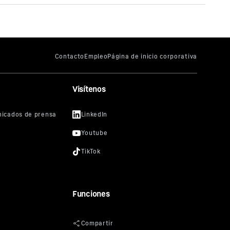
a su
Visítenos
r
 un
nte
oogle
no desea
y
ar
tivas
Tube a
Funciones
ra el
vicio
er