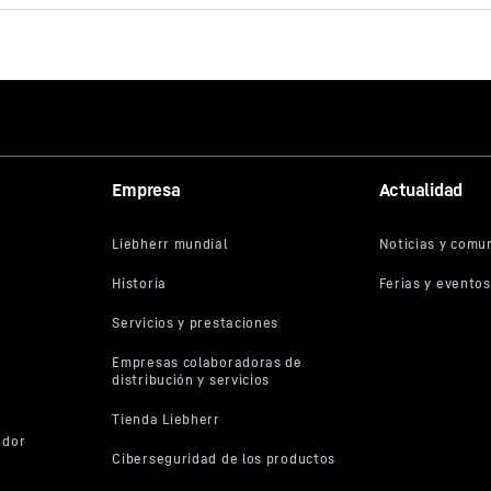
a sido facilitado por Google*. Al cargar este vídeo, sus datos, incluid
Empresa
Actualidad
P, se transmiten a Google, y pueden ser almacenados y procesados po
ién para sus propios fines, fuera de la UE o del EEE y, por tanto, en
 en particular en EE. UU.**. No tenemos influencia sobre el consiguie
 de datos por parte de Google.
n «ACEPTAR», da su consentimiento para la transmisión de datos a G
deo de conformidad con el art. 6, apartado 1, inciso a, del RGPD. Si 
entimiento a cada vídeo de YouTube de forma individual en el futuro 
der cargarlos sin este bloqueador, también puede seleccionar «Acept
eos de YouTube», con lo que otorgará su consentimiento a las respec
es de datos asociadas a Google para todos los demás vídeos de You
eda en nuestro sitio web en el futuro.
ar los consentimientos otorgados en cualquier momento con efecto pa
itar que se sigan transmitiendo sus datos; para ello, desmarque el ser
ente en «Demás servicios (opcional)» en los
ajustes
(se puede acced