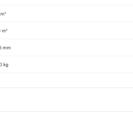
m³
0
m³
6
mm
0
kg
Customer Service Concrete
Technology brochure