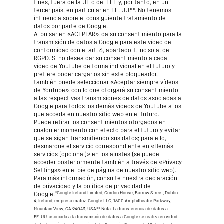
fines, fuera de la UE o del EEE y, por tanto, en un
tercer país, en particular en EE. UU.**. No tenemos
influencia sobre el consiguiente tratamiento de
datos por parte de Google.
Al pulsar en «ACEPTAR», da su consentimiento para la
transmisión de datos a Google para este vídeo de
conformidad con el art. 6, apartado 1, inciso a, del
RGPD. Si no desea dar su consentimiento a cada
vídeo de YouTube de forma individual en el futuro y
prefiere poder cargarlos sin este bloqueador,
también puede seleccionar «Aceptar siempre vídeos
de YouTube», con lo que otorgará su consentimiento
a las respectivas transmisiones de datos asociadas a
Google para todos los demás vídeos de YouTube a los
que acceda en nuestro sitio web en el futuro.
Puede retirar los consentimientos otorgados en
cualquier momento con efecto para el futuro y evitar
que se sigan transmitiendo sus datos; para ello,
desmarque el servicio correspondiente en «Demás
servicios (opcional)» en los
ajustes
(se puede
acceder posteriormente también a través de «Privacy
Settings» en el pie de página de nuestro sitio web).
Para más información, consulte nuestra
declaración
de privacidad
y la
política de privacidad
de
*Google Ireland Limited, Gordon House, Barrow Street, Dublin
Google.
4, Ireland; empresa matriz: Google LLC, 1600 Amphitheatre Parkway,
Mountain View, CA 94043, USA
** Nota: La transferencia de datos a
EE. UU. asociada a la transmisión de datos a Google se realiza en virtud