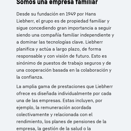
Somos una empresa familiar
Múltiples posibilidades
Enfoque en la individualidad
Desde su fundación en 1949 por Hans
Nuestros segmentos de productos son el
Hemos estado formando a jóvenes talentos
Liebherr, el grupo es de propiedad familiar y
movimiento de tierras, la tecnología de
durante muchas décadas. En unas 60
sigue concediendo gran importancia a seguir
gestión de materiales, la maquinaria de
formaciones profesionales y 40 estudios
siendo una compañía familiar independiente y
cimentaciones especiales, la minería, las
duales, apoyamos a los escolares en su
a dominar las tecnologías clave. Liebherr
grúas móviles y sobre orugas, las grúas torre,
entrada en el mundo laboral y les ofrecemos
planifica y actúa a largo plazo, de forma
la técnica de hormigón, las grúas marítimas,
orientación y relevancia práctica. Brindamos
responsable y con visión de futuro. Esto es
la tecnología de engranajes y sistemas de
nuevas perspectivas a empleadas y
sinónimo de puestos de trabajo seguros y de
automatización, los sistemas de
empleados experimentados, por ejemplo, a
una cooperación basada en la colaboración y
aeroespaciales y de transporte, los
través de amplios programas de formación. Al
la confianza.
componentes, la refrigeración y congelación y
hacerlo, nos decantamos por las metas
los hoteles.
profesionales y las fortalezas personales de
La amplia gama de prestaciones que Liebherr
cada individuo.
ofrece es diseñada individualmente por cada
Ya sea como técnico de servicio al cliente
una de las empresas. Estas incluyen, por
(h/m), especialista en TI (h/m) o gerente de
ejemplo, la remuneración acordada
marketing (h/m): con más de 150 empresas,
colectivamente y relacionada con el
el grupo empresarial Liebherr ofrece un
rendimiento, los planes de pensiones de la
abanico de posibilidades especialmente
empresa, la gestión de la salud o la
amplio.