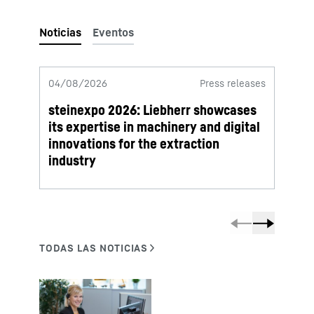
04/08/2026
Press releases
29/07
steinexpo 2026: Liebherr showcases
Testi
its expertise in machinery and digital
new l
innovations for the extraction
industry