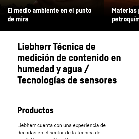
El medio ambiente en el punto
Materias 
de mira
petroquí
Juntos por una Tierra sana
Técnica de 
primas fósi
Liebherr Técnica de
medición de contenido en
humedad y agua /
Tecnologías de sensores
Productos
Liebherr cuenta con una experiencia de
décadas en el sector de la técnica de